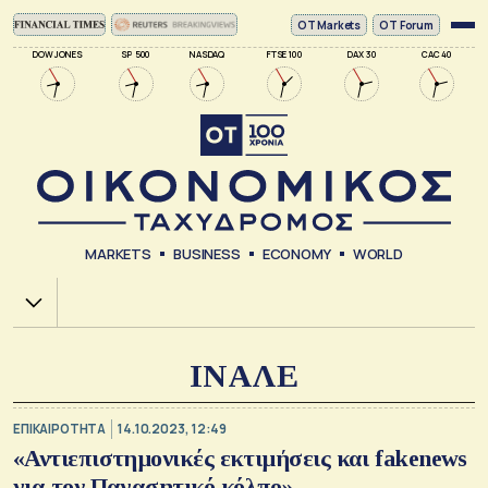
ΟΤ Markets
OT Forum
DOW JONES
SP 500
NASDAQ
FTSE 100
DAX 30
CAC 40
MARKETS
BUSINESS
ECONOMY
WORLD
Χ.Α.
ΙΝΑΛΕ
ΕΠΙΚΑΙΡΟΤΗΤΑ
14.10.2023, 12:49
«Αντιεπιστημονικές εκτιμήσεις και fakenews
για τον Παγασητικό κόλπο»