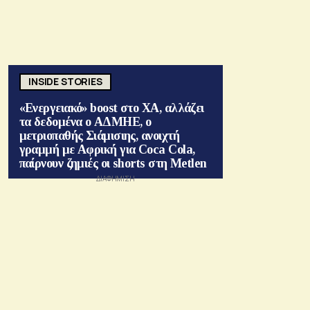
INSIDE STORIES
«Ενεργειακό» boost στο ΧΑ, αλλάζει
τα δεδομένα ο ΑΔΜΗΕ, ο
μετριοπαθής Σιάμισιης, ανοιχτή
γραμμή με Αφρική για Coca Cola,
παίρνουν ζημιές οι shorts στη Metlen