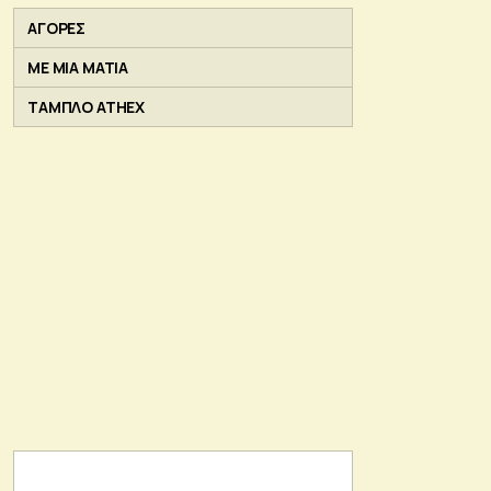
ΑΓΟΡΕΣ
ΜΕ ΜΙΑ ΜΑΤΙΑ
ΤΑΜΠΛΟ ATHEX