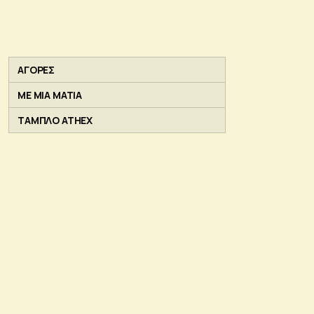
ΑΓΟΡΕΣ
ΜΕ ΜΙΑ ΜΑΤΙΑ
ΤΑΜΠΛΟ ATHEX