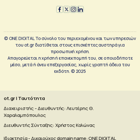
© ONE DIGITAL Το σύνολο του περιεχομένου και των υπηρεσιών
του ot.gr διατίθεται στους επισκέπτες αυστηρά για
προσωπική χρήση.
Απαγορεύεται η χρήση ή επανεκπομπή του, σε οποιοδήποτε
μέσο, μετά ή άνευ επεξεργασίας, χωρίς γραπτή άδεια του
εκδότη. © 2025
ot.gr | Ταυτότητα
Διαχειριστής - Διευθυντής: Λευτέρης Θ.
Χαραλαμπόπουλος
Διευθυντής Σύνταξης: Χρήστος Κολώνας
Ιδιοκτησία - Δικαιούχος domain name: ΟΝΕ DIGITAL