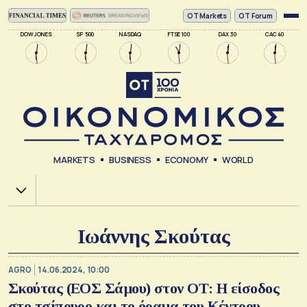
ΟΤ Markets
OT Forum
DOW JONES
SP 500
NASDAQ
FTSE 100
DAX 30
CAC 40
MARKETS
BUSINESS
ECONOMY
WORLD
Χ.Α.
Ιωάννης Σκούτας
AGRO
14.06.2024, 10:00
Σκούτας (ΕΟΣ Σάμου) στον ΟΤ: Η είσοδος
στο τσίπουρο και το όραμα του Κέντρου