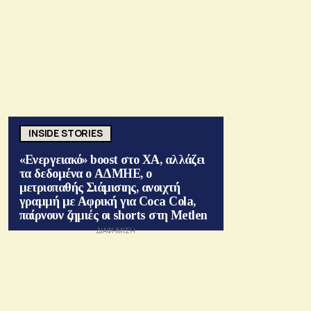
INSIDE STORIES
«Ενεργειακό» boost στο ΧΑ, αλλάζει
τα δεδομένα ο ΑΔΜΗΕ, ο
μετριοπαθής Σιάμισιης, ανοιχτή
γραμμή με Αφρική για Coca Cola,
παίρνουν ζημιές οι shorts στη Metlen