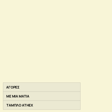
ΑΓΟΡΕΣ
ΜΕ ΜΙΑ ΜΑΤΙΑ
ΤΑΜΠΛΟ ATHEX