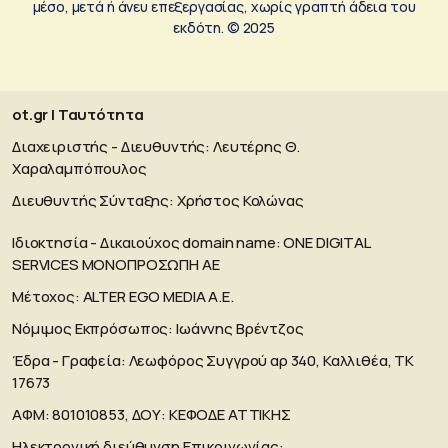
μέσο, μετά ή άνευ επεξεργασίας, χωρίς γραπτή άδεια του
εκδότη. © 2025
ot.gr | Ταυτότητα
Διαχειριστής - Διευθυντής: Λευτέρης Θ.
Χαραλαμπόπουλος
Διευθυντής Σύνταξης: Χρήστος Κολώνας
Ιδιοκτησία - Δικαιούχος domain name: ΟΝΕ DIGITAL
SERVICES MONOΠΡΟΣΩΠΗ ΑΕ
Μέτοχος: ALTER EGO MEDIA A.E.
Νόμιμος Εκπρόσωπος: Ιωάννης Βρέντζος
Έδρα - Γραφεία: Λεωφόρος Συγγρού αρ 340, Καλλιθέα, ΤΚ
17673
ΑΦΜ: 801010853, ΔΟΥ: ΚΕΦΟΔΕ ΑΤΤΙΚΗΣ
Ηλεκτρονική διεύθυνση Επικοινωνίας: