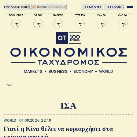
ΟΤ Markets
OT Forum
DOW JONES
SP 500
NASDAQ
FTSE 100
DAX 30
CAC 40
MARKETS
BUSINESS
ECONOMY
WORLD
Χ.Α.
ΙΣΑ
WORLD
01.08.2024, 22:18
Γιατί η Κίνα θέλει να κυριαρχήσει στα
κρίσιμα ορυκτά