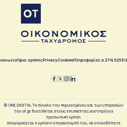
κοινωνία
Όροι χρήσης
Privacy
Cookies
Πληροφορίες α.27 Ν.5253/
© ONE DIGITAL Το σύνολο του περιεχομένου και των υπηρεσιών
του ot.gr διατίθεται στους επισκέπτες αυστηρά για
προσωπική χρήση.
Απαγορεύεται η χρήση ή επανεκπομπή του, σε οποιοδήποτε