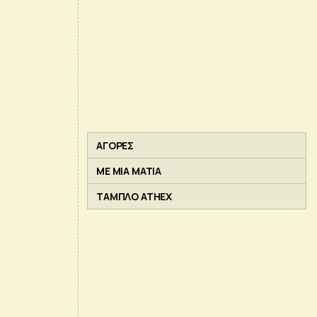
ΑΓΟΡΕΣ
ΜΕ ΜΙΑ ΜΑΤΙΑ
ΤΑΜΠΛΟ ATHEX