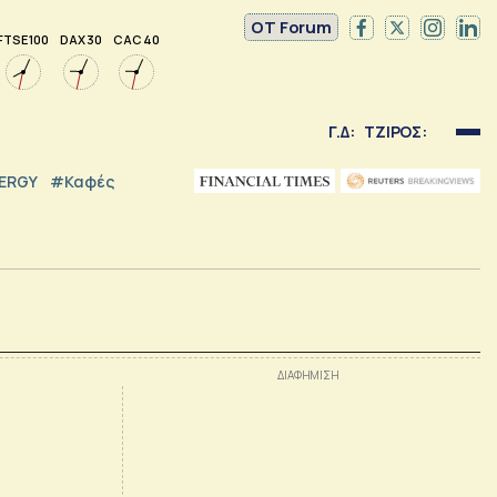
OT Forum
FTSE 100
DAX 30
CAC 40
Γ.Δ:
ΤΖΙΡΟΣ:
NERGY
#καφές