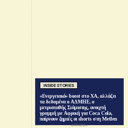
INSIDE STORIES
«Ενεργειακό» boost στο ΧΑ, αλλάζει
τα δεδομένα ο ΑΔΜΗΕ, ο
μετριοπαθής Σιάμισιης, ανοιχτή
γραμμή με Αφρική για Coca Cola,
παίρνουν ζημιές οι shorts στη Metlen