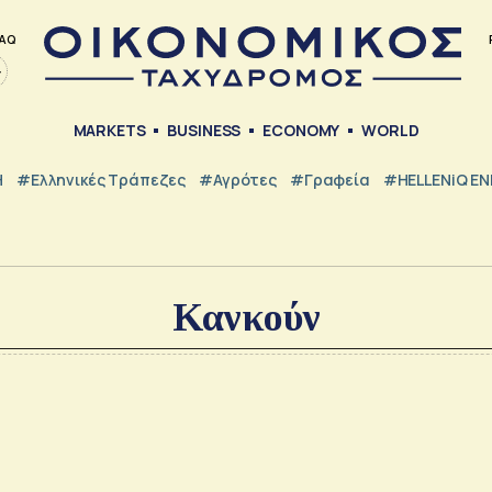
AQ
MARKETS
BUSINESS
ECONOMY
WORLD
Η
#ελληνικές Τράπεζες
#Αγρότες
#Γραφεία
#HELLENiQ E
Κανκούν