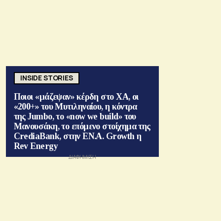
INSIDE STORIES
Ποιοι «μάζεψαν» κέρδη στο ΧΑ, οι
«200+» του Μυτιληναίου, η κόντρα
της Jumbo, το «now we build» του
Μανουσάκη, το επόμενο στοίχημα της
CrediaBank, στην ΕΝ.Α. Growth η
Rev Energy