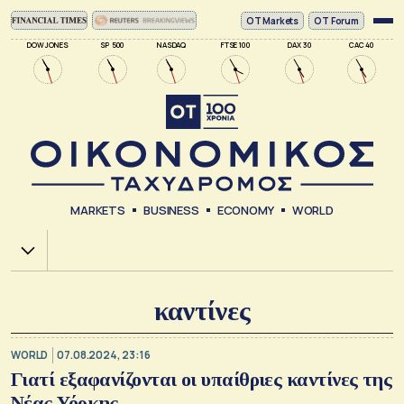
ΟΤ Markets
OT Forum
DOW JONES
SP 500
NASDAQ
FTSE 100
DAX 30
CAC 40
MARKETS
BUSINESS
ECONOMY
WORLD
Χ.Α.
καντίνες
WORLD
07.08.2024, 23:16
Γιατί εξαφανίζονται οι υπαίθριες καντίνες της
Νέας Υόρκης