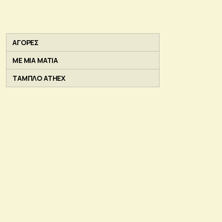
ΑΓΟΡΕΣ
ΜΕ ΜΙΑ ΜΑΤΙΑ
ΤΑΜΠΛΟ ATHEX