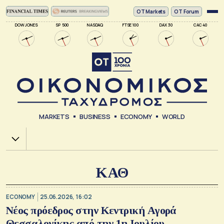
ΟΤ Markets
OT Forum
DOW JONES
SP 500
NASDAQ
FTSE 100
DAX 30
CAC 40
MARKETS
BUSINESS
ECONOMY
WORLD
Χ.Α.
ΚΑΘ
ECONOMY
25.06.2026, 16:02
Νέος πρόεδρος στην Κεντρική Αγορά
Θεσσαλονίκης από την 1η Ιουλίου