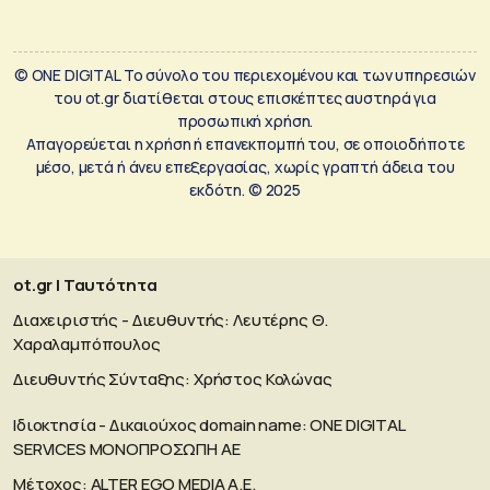
© ONE DIGITAL Το σύνολο του περιεχομένου και των υπηρεσιών
του ot.gr διατίθεται στους επισκέπτες αυστηρά για
προσωπική χρήση.
Απαγορεύεται η χρήση ή επανεκπομπή του, σε οποιοδήποτε
μέσο, μετά ή άνευ επεξεργασίας, χωρίς γραπτή άδεια του
εκδότη. © 2025
ot.gr | Ταυτότητα
Διαχειριστής - Διευθυντής: Λευτέρης Θ.
Χαραλαμπόπουλος
Διευθυντής Σύνταξης: Χρήστος Κολώνας
Ιδιοκτησία - Δικαιούχος domain name: ΟΝΕ DIGITAL
SERVICES MONOΠΡΟΣΩΠΗ ΑΕ
Μέτοχος: ALTER EGO MEDIA A.E.