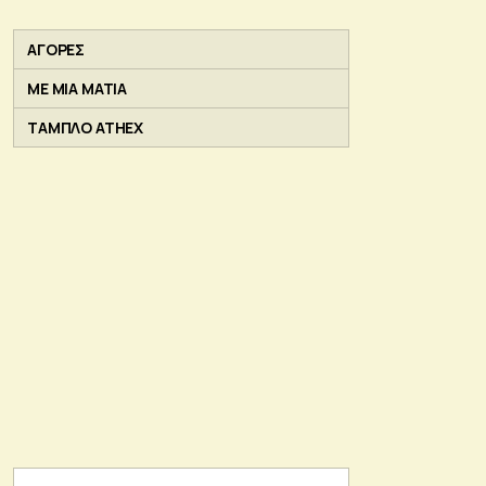
ΑΓΟΡΕΣ
ΜΕ ΜΙΑ ΜΑΤΙΑ
ΤΑΜΠΛΟ ATHEX