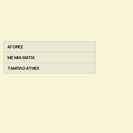
ΑΓΟΡΕΣ
ΜΕ ΜΙΑ ΜΑΤΙΑ
ΤΑΜΠΛΟ ATHEX