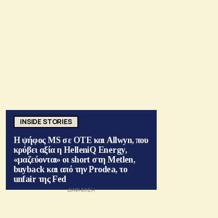
INSIDE STORIES
Η ψήφος MS σε ΟΤΕ και Allwyn, που
κρύβει αξία η HelleniQ Energy,
«μαζεύονται» οι short στη Metlen,
buyback και από την Prodea, το
unfair της Fed