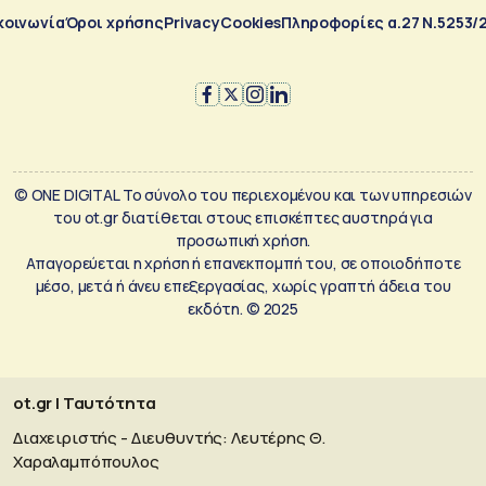
κοινωνία
Όροι χρήσης
Privacy
Cookies
Πληροφορίες α.27 Ν.5253/
© ONE DIGITAL Το σύνολο του περιεχομένου και των υπηρεσιών
του ot.gr διατίθεται στους επισκέπτες αυστηρά για
προσωπική χρήση.
Απαγορεύεται η χρήση ή επανεκπομπή του, σε οποιοδήποτε
μέσο, μετά ή άνευ επεξεργασίας, χωρίς γραπτή άδεια του
εκδότη. © 2025
ot.gr | Ταυτότητα
Διαχειριστής - Διευθυντής: Λευτέρης Θ.
Χαραλαμπόπουλος