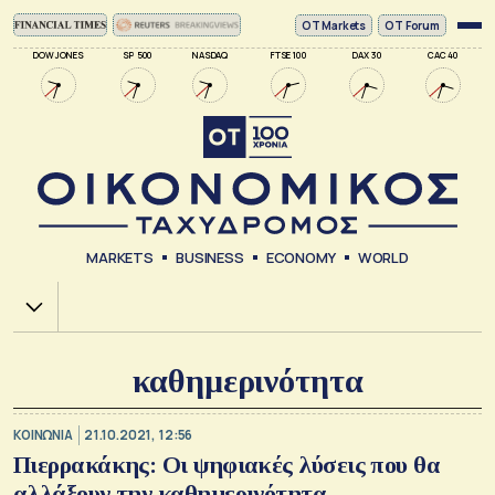
ΟΤ Markets
OT Forum
DOW JONES
SP 500
NASDAQ
FTSE 100
DAX 30
CAC 40
MARKETS
BUSINESS
ECONOMY
WORLD
Χ.Α.
καθημερινότητα
ΚΟΙΝΩΝΙΑ
21.10.2021, 12:56
Πιερρακάκης: Οι ψηφιακές λύσεις που θα
αλλάξουν την καθημερινότητα