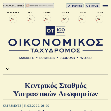
ΟΤ Markets
OT Forum
DOW JONES
SP 500
NASDAQ
FTSE 100
DAX 30
CAC 40
MARKETS
BUSINESS
ECONOMY
WORLD
Χ.Α.
Κεντρικός Σταθμός
Υπεραστικών Λεωφορείων
ΚΑΤΑΣΚΕΥΕΣ
11.03.2022, 08:40