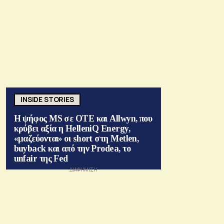
INSIDE STORIES
Η ψήφος MS σε ΟΤΕ και Allwyn, που
κρύβει αξία η HelleniQ Energy,
«μαζεύονται» οι short στη Metlen,
buyback και από την Prodea, το
unfair της Fed