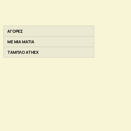
ΑΓΟΡΕΣ
ΜΕ ΜΙΑ ΜΑΤΙΑ
ΤΑΜΠΛΟ ATHEX