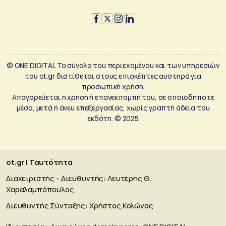
© ONE DIGITAL Το σύνολο του περιεχομένου και των υπηρεσιών
του ot.gr διατίθεται στους επισκέπτες αυστηρά για
προσωπική χρήση.
Απαγορεύεται η χρήση ή επανεκπομπή του, σε οποιοδήποτε
μέσο, μετά ή άνευ επεξεργασίας, χωρίς γραπτή άδεια του
εκδότη. © 2025
ot.gr | Ταυτότητα
Διαχειριστής - Διευθυντής: Λευτέρης Θ.
Χαραλαμπόπουλος
Διευθυντής Σύνταξης: Χρήστος Κολώνας