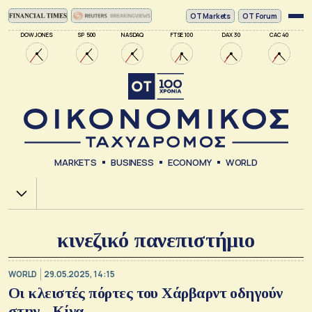
ΟΤ Markets
OT Forum
DOW JONES
SP 500
NASDAQ
FTSE 100
DAX 30
CAC 40
MARKETS
BUSINESS
ECONOMY
WORLD
Χ.Α.
κινεζικό πανεπιστήμιο
WORLD
29.05.2025, 14:15
Οι κλειστές πόρτες του Χάρβαρντ οδηγούν
στην... Κίνα