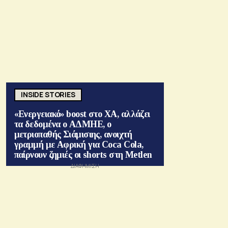
INSIDE STORIES
«Ενεργειακό» boost στο ΧΑ, αλλάζει
τα δεδομένα ο ΑΔΜΗΕ, ο
μετριοπαθής Σιάμισιης, ανοιχτή
γραμμή με Αφρική για Coca Cola,
παίρνουν ζημιές οι shorts στη Metlen