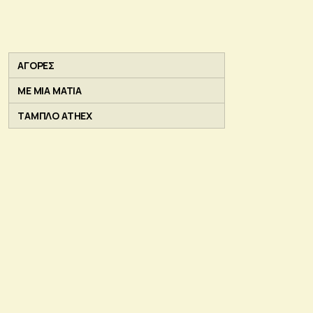
ΑΓΟΡΕΣ
ΜΕ ΜΙΑ ΜΑΤΙΑ
ΤΑΜΠΛΟ ATHEX