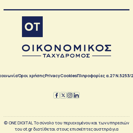
κοινωνία
Όροι χρήσης
Privacy
Cookies
Πληροφορίες α.27 Ν.5253/
© ONE DIGITAL Το σύνολο του περιεχομένου και των υπηρεσιών
του ot.gr διατίθεται στους επισκέπτες αυστηρά για