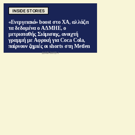
INSIDE STORIES
«Ενεργειακό» boost στο ΧΑ, αλλάζει
τα δεδομένα ο ΑΔΜΗΕ, ο
μετριοπαθής Σιάμισιης, ανοιχτή
γραμμή με Αφρική για Coca Cola,
παίρνουν ζημιές οι shorts στη Metlen