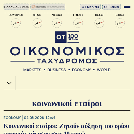
ΟΤ Markets
OT Forum
DOW JONES
SP 500
NASDAQ
FTSE 100
DAX 30
CAC 40
MARKETS
BUSINESS
ECONOMY
WORLD
Χ.Α.
κοινωνικοί εταίροι
ECONOMY
04.08.2026, 12:49
Κοινωνικοί εταίροι: Ζητούν αύξηση του ορίου
παροχής σίτισης στα 10 ευρώ