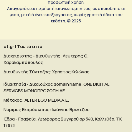
προσωπική χρήση.
Απαγορεύεται η χρήση ή επανεκπομπή του, σε οποιοδήποτε
μέσο, μετά ή άνευ επεξεργασίας, χωρίς γραπτή άδεια του
εκδότη. © 2025
ot.gr | Ταυτότητα
Διαχειριστής - Διευθυντής: Λευτέρης Θ.
Χαραλαμπόπουλος
Διευθυντής Σύνταξης: Χρήστος Κολώνας
Ιδιοκτησία - Δικαιούχος domain name: ΟΝΕ DIGITAL
SERVICES MONOΠΡΟΣΩΠΗ ΑΕ
Μέτοχος: ALTER EGO MEDIA A.E.
Νόμιμος Εκπρόσωπος: Ιωάννης Βρέντζος
Έδρα - Γραφεία: Λεωφόρος Συγγρού αρ 340, Καλλιθέα, ΤΚ
17673