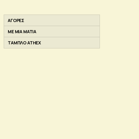
ΑΓΟΡΕΣ
ΜΕ ΜΙΑ ΜΑΤΙΑ
ΤΑΜΠΛΟ ATHEX