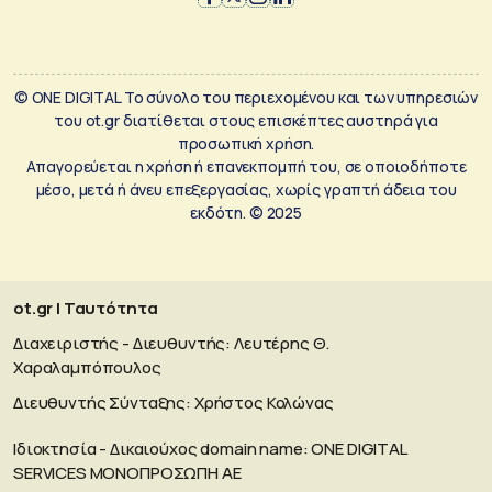
© ONE DIGITAL Το σύνολο του περιεχομένου και των υπηρεσιών
του ot.gr διατίθεται στους επισκέπτες αυστηρά για
προσωπική χρήση.
Απαγορεύεται η χρήση ή επανεκπομπή του, σε οποιοδήποτε
μέσο, μετά ή άνευ επεξεργασίας, χωρίς γραπτή άδεια του
εκδότη. © 2025
ot.gr | Ταυτότητα
Διαχειριστής - Διευθυντής: Λευτέρης Θ.
Χαραλαμπόπουλος
Διευθυντής Σύνταξης: Χρήστος Κολώνας
Ιδιοκτησία - Δικαιούχος domain name: ΟΝΕ DIGITAL
SERVICES MONOΠΡΟΣΩΠΗ ΑΕ