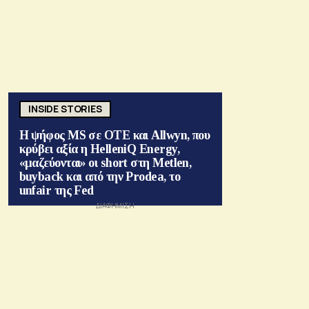
INSIDE STORIES
Η ψήφος MS σε ΟΤΕ και Allwyn, που
κρύβει αξία η HelleniQ Energy,
«μαζεύονται» οι short στη Metlen,
buyback και από την Prodea, το
unfair της Fed