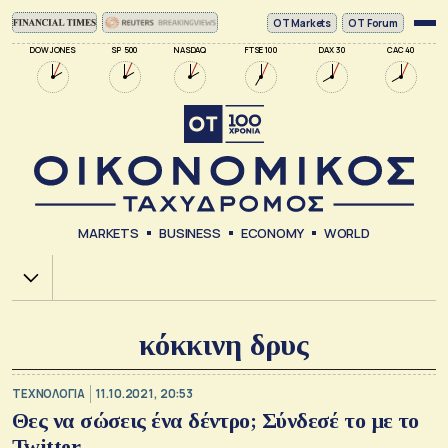
ΟΤ Markets
OT Forum
DOW JONES
SP 500
NASDAQ
FTSE 100
DAX 30
CAC 40
MARKETS
BUSINESS
ECONOMY
WORLD
Χ.Α.
κόκκινη δρυς
ΤΕΧΝΟΛΟΓΙΑ
11.10.2021, 20:53
Θες να σώσεις ένα δέντρο; Σύνδεσέ το με το
Twitter…