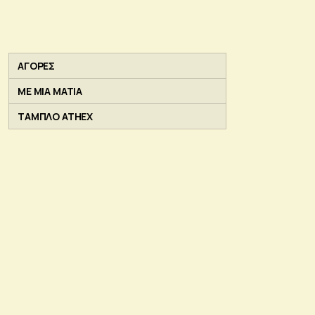
ΑΓΟΡΕΣ
ΜΕ ΜΙΑ ΜΑΤΙΑ
ΤΑΜΠΛΟ ATHEX