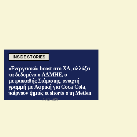
INSIDE STORIES
«Ενεργειακό» boost στο ΧΑ, αλλάζει
τα δεδομένα ο ΑΔΜΗΕ, ο
μετριοπαθής Σιάμισιης, ανοιχτή
γραμμή με Αφρική για Coca Cola,
παίρνουν ζημιές οι shorts στη Metlen