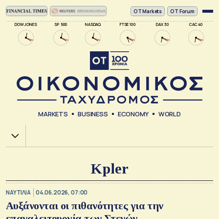
ΟΤ Markets
OT Forum
DOW JONES
SP 500
NASDAQ
FTSE 100
DAX 30
CAC 40
MARKETS
BUSINESS
ECONOMY
WORLD
Χ.Α.
Kpler
ΝΑΥΤΙΛΙΑ
04.06.2026, 07:00
Αυξάνονται οι πιθανότητες για την
επαναλειτουργία των Στενών