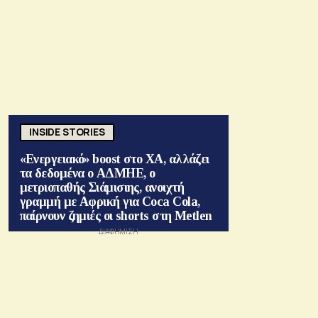
INSIDE STORIES
«Ενεργειακό» boost στο ΧΑ, αλλάζει
τα δεδομένα ο ΑΔΜΗΕ, ο
μετριοπαθής Σιάμισιης, ανοιχτή
γραμμή με Αφρική για Coca Cola,
παίρνουν ζημιές οι shorts στη Metlen