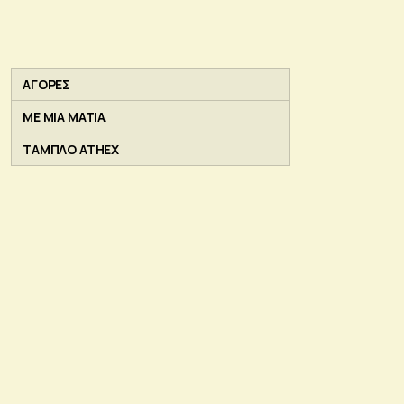
ΑΓΟΡΕΣ
ΜΕ ΜΙΑ ΜΑΤΙΑ
ΤΑΜΠΛΟ ATHEX