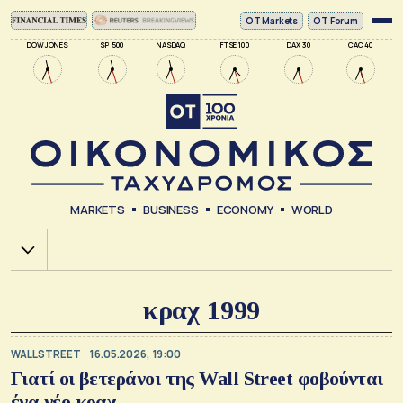
ΟΤ Markets
OT Forum
DOW JONES
SP 500
NASDAQ
FTSE 100
DAX 30
CAC 40
MARKETS
BUSINESS
ECONOMY
WORLD
Χ.Α.
κραχ 1999
WALL STREET
16.05.2026, 19:00
Γιατί οι βετεράνοι της Wall Street φοβούνται
ένα νέο κραχ