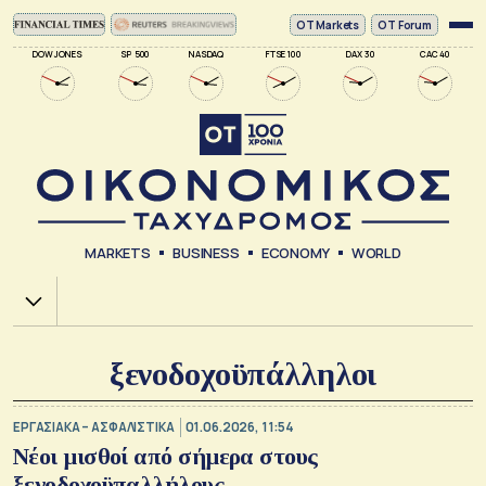
ΟΤ Markets
OT Forum
DOW JONES
SP 500
NASDAQ
FTSE 100
DAX 30
CAC 40
MARKETS
BUSINESS
ECONOMY
WORLD
Χ.Α.
ξενοδοχοϋπάλληλοι
ΕΡΓΑΣΙΑΚΑ – ΑΣΦΑΛΙΣΤΙΚΑ
01.06.2026, 11:54
Νέοι μισθοί από σήμερα στους
ξενοδοχοϋπαλλήλους