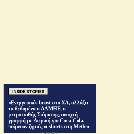
INSIDE STORIES
«Ενεργειακό» boost στο ΧΑ, αλλάζει
τα δεδομένα ο ΑΔΜΗΕ, ο
μετριοπαθής Σιάμισιης, ανοιχτή
γραμμή με Αφρική για Coca Cola,
παίρνουν ζημιές οι shorts στη Metlen