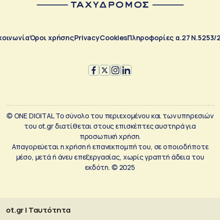
κοινωνία
Όροι χρήσης
Privacy
Cookies
Πληροφορίες α.27 Ν.5253/
© ONE DIGITAL Το σύνολο του περιεχομένου και των υπηρεσιών
του ot.gr διατίθεται στους επισκέπτες αυστηρά για
προσωπική χρήση.
Απαγορεύεται η χρήση ή επανεκπομπή του, σε οποιοδήποτε
μέσο, μετά ή άνευ επεξεργασίας, χωρίς γραπτή άδεια του
εκδότη. © 2025
ot.gr | Ταυτότητα