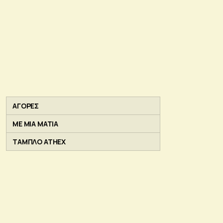
ΑΓΟΡΕΣ
ΜΕ ΜΙΑ ΜΑΤΙΑ
ΤΑΜΠΛΟ ATHEX