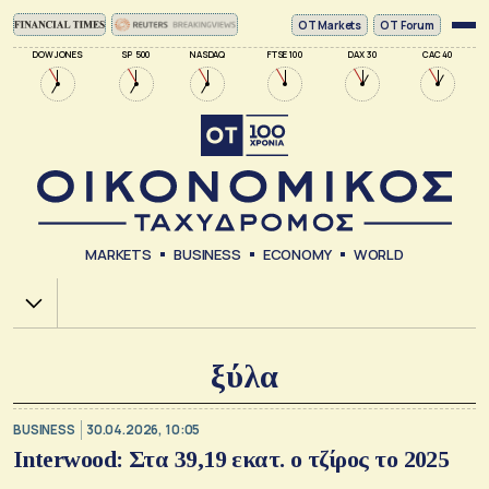
ΟΤ Markets
OT Forum
DOW JONES
SP 500
NASDAQ
FTSE 100
DAX 30
CAC 40
MARKETS
BUSINESS
ECONOMY
WORLD
Χ.Α.
ξύλα
BUSINESS
30.04.2026, 10:05
Interwood: Στα 39,19 εκατ. ο τζίρος το 2025