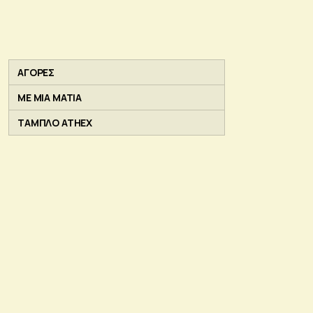
ΑΓΟΡΕΣ
ΜΕ ΜΙΑ ΜΑΤΙΑ
ΤΑΜΠΛΟ ATHEX