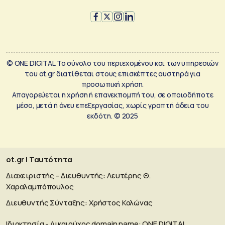
© ONE DIGITAL Το σύνολο του περιεχομένου και των υπηρεσιών
του ot.gr διατίθεται στους επισκέπτες αυστηρά για
προσωπική χρήση.
Απαγορεύεται η χρήση ή επανεκπομπή του, σε οποιοδήποτε
μέσο, μετά ή άνευ επεξεργασίας, χωρίς γραπτή άδεια του
εκδότη. © 2025
ot.gr | Ταυτότητα
Διαχειριστής - Διευθυντής: Λευτέρης Θ.
Χαραλαμπόπουλος
Διευθυντής Σύνταξης: Χρήστος Κολώνας
Ιδιοκτησία - Δικαιούχος domain name: ΟΝΕ DIGITAL