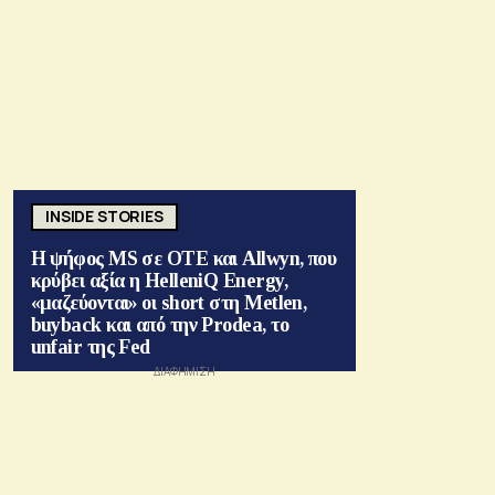
INSIDE STORIES
Η ψήφος MS σε ΟΤΕ και Allwyn, που
κρύβει αξία η HelleniQ Energy,
«μαζεύονται» οι short στη Metlen,
buyback και από την Prodea, το
unfair της Fed