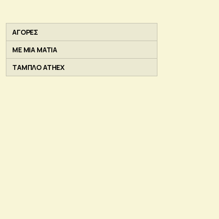
ΑΓΟΡΕΣ
ΜΕ ΜΙΑ ΜΑΤΙΑ
ΤΑΜΠΛΟ ATHEX