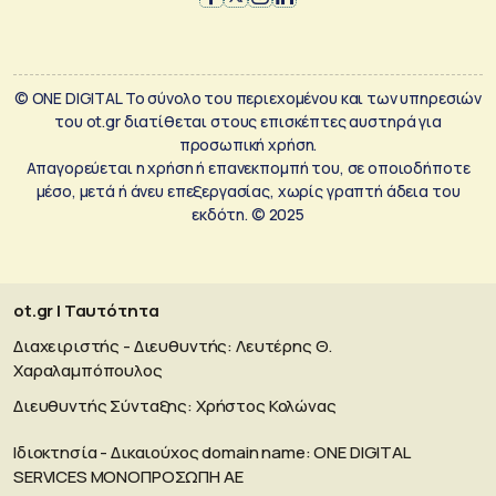
© ONE DIGITAL Το σύνολο του περιεχομένου και των υπηρεσιών
του ot.gr διατίθεται στους επισκέπτες αυστηρά για
προσωπική χρήση.
Απαγορεύεται η χρήση ή επανεκπομπή του, σε οποιοδήποτε
μέσο, μετά ή άνευ επεξεργασίας, χωρίς γραπτή άδεια του
εκδότη. © 2025
ot.gr | Ταυτότητα
Διαχειριστής - Διευθυντής: Λευτέρης Θ.
Χαραλαμπόπουλος
Διευθυντής Σύνταξης: Χρήστος Κολώνας
Ιδιοκτησία - Δικαιούχος domain name: ΟΝΕ DIGITAL
SERVICES MONOΠΡΟΣΩΠΗ ΑΕ