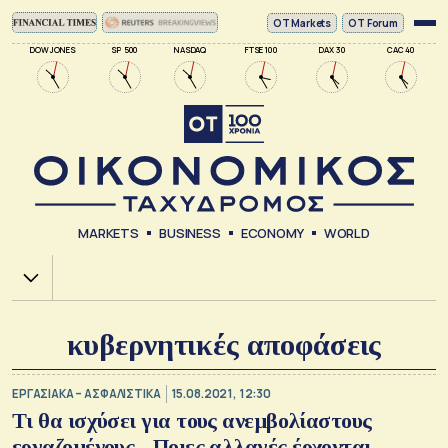
ΟΤ Markets
OT Forum
DOW JONES
SP 500
NASDAQ
FTSE 100
DAX 30
CAC 40
MARKETS
BUSINESS
ECONOMY
WORLD
Χ.Α.
κυβερνητικές αποφάσεις
ΕΡΓΑΣΙΑΚΑ – ΑΣΦΑΛΙΣΤΙΚΑ
15.08.2021, 12:30
Τι θα ισχύσει για τους ανεμβολίαστους
εργαζομένους - Ποιες αλλαγές έρχονται