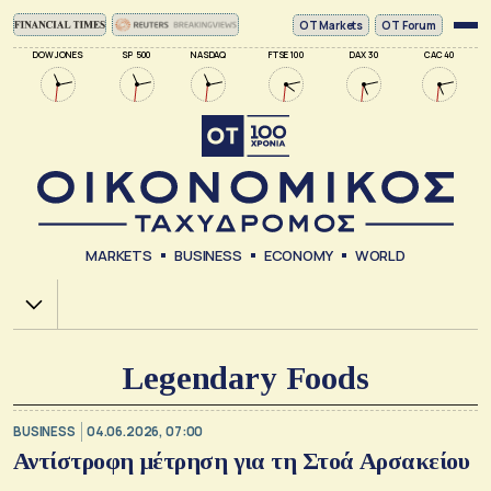
ΟΤ Markets
OT Forum
DOW JONES
SP 500
NASDAQ
FTSE 100
DAX 30
CAC 40
MARKETS
BUSINESS
ECONOMY
WORLD
Χ.Α.
Legendary Foods
BUSINESS
04.06.2026, 07:00
Αντίστροφη μέτρηση για τη Στοά Αρσακείου