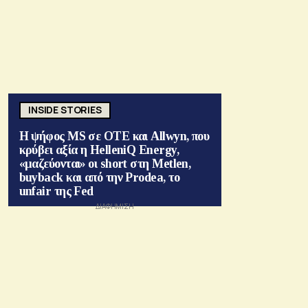
INSIDE STORIES
Η ψήφος MS σε ΟΤΕ και Allwyn, που
κρύβει αξία η HelleniQ Energy,
«μαζεύονται» οι short στη Metlen,
buyback και από την Prodea, το
unfair της Fed