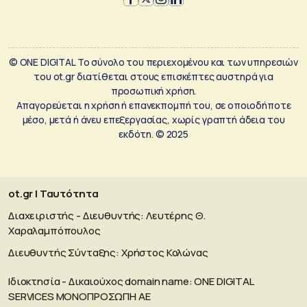
© ONE DIGITAL Το σύνολο του περιεχομένου και των υπηρεσιών
του ot.gr διατίθεται στους επισκέπτες αυστηρά για
προσωπική χρήση.
Απαγορεύεται η χρήση ή επανεκπομπή του, σε οποιοδήποτε
μέσο, μετά ή άνευ επεξεργασίας, χωρίς γραπτή άδεια του
εκδότη. © 2025
ot.gr | Ταυτότητα
Διαχειριστής - Διευθυντής: Λευτέρης Θ.
Χαραλαμπόπουλος
Διευθυντής Σύνταξης: Χρήστος Κολώνας
Ιδιοκτησία - Δικαιούχος domain name: ΟΝΕ DIGITAL
SERVICES MONOΠΡΟΣΩΠΗ ΑΕ