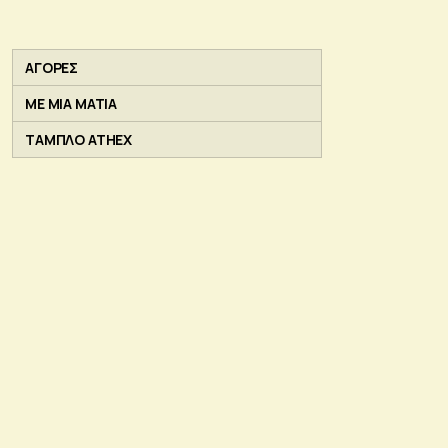
ΑΓΟΡΕΣ
ΜΕ ΜΙΑ ΜΑΤΙΑ
ΤΑΜΠΛΟ ATHEX