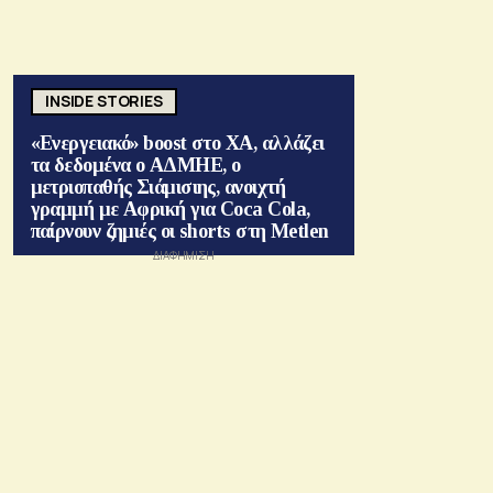
INSIDE STORIES
«Ενεργειακό» boost στο ΧΑ, αλλάζει
τα δεδομένα ο ΑΔΜΗΕ, ο
μετριοπαθής Σιάμισιης, ανοιχτή
γραμμή με Αφρική για Coca Cola,
παίρνουν ζημιές οι shorts στη Metlen