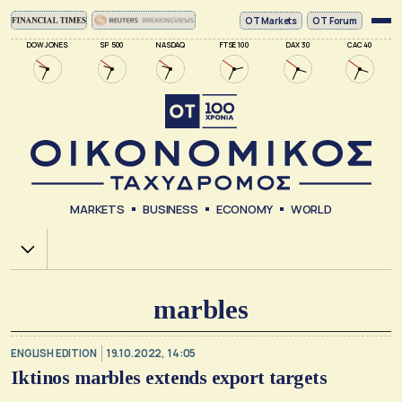
ΟΤ Markets
OT Forum
DOW JONES
SP 500
NASDAQ
FTSE 100
DAX 30
CAC 40
MARKETS
BUSINESS
ECONOMY
WORLD
Χ.Α.
marbles
ENGLISH EDITION
19.10.2022, 14:05
Iktinos marbles extends export targets