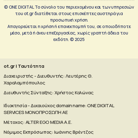
© ONE DIGITAL Το σύνολο του περιεχομένου και των υπηρεσιών
του ot.gr διατίθεται στους επισκέπτες αυστηρά για
προσωπική χρήση.
Απαγορεύεται η χρήση ή επανεκπομπή του, σε οποιοδήποτε
μέσο, μετά ή άνευ επεξεργασίας, χωρίς γραπτή άδεια του
εκδότη. © 2025
ot.gr | Ταυτότητα
Διαχειριστής - Διευθυντής: Λευτέρης Θ.
Χαραλαμπόπουλος
Διευθυντής Σύνταξης: Χρήστος Κολώνας
Ιδιοκτησία - Δικαιούχος domain name: ΟΝΕ DIGITAL
SERVICES MONOΠΡΟΣΩΠΗ ΑΕ
Μέτοχος: ALTER EGO MEDIA A.E.
Νόμιμος Εκπρόσωπος: Ιωάννης Βρέντζος