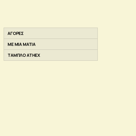
ΑΓΟΡΕΣ
ΜΕ ΜΙΑ ΜΑΤΙΑ
ΤΑΜΠΛΟ ATHEX