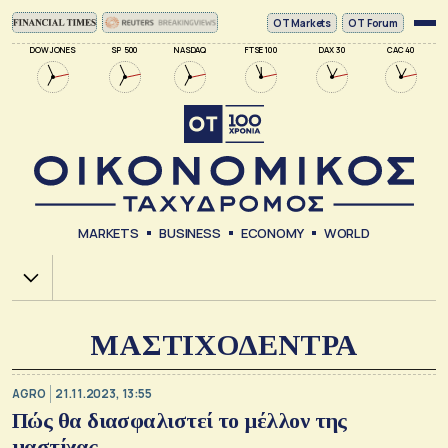
ΟΤ Markets
OT Forum
DOW JONES
SP 500
NASDAQ
FTSE 100
DAX 30
CAC 40
MARKETS
BUSINESS
ECONOMY
WORLD
Χ.Α.
ΜΑΣΤΙΧΟΔΕΝΤΡΑ
AGRO
21.11.2023, 13:55
Πώς θα διασφαλιστεί το μέλλον της
μαστίχας