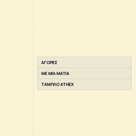
ΑΓΟΡΕΣ
ΜΕ ΜΙΑ ΜΑΤΙΑ
ΤΑΜΠΛΟ ATHEX