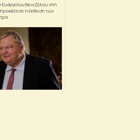
 Ευάγγελου Βενιζέλου στη
προκάλεσε η έκθεση των
ύτρα