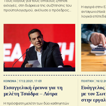
Τους λόγους για τους οποίους ζήτησε
εκλογές, στη διάρκεια της συζήτησης του
Η αγορά στην Ε
προϋπολογισμού, ανέλυσε ο πρόεδρος
ανταγωνιστικά 
του ΣΥΡΙΖΑ, Αλέξης Τσίπρας.
λογικά επίπεδα
Ανάπτυξης - Υπ
καύσιμα δεν μπ
δημιουργηθεί 
κράτους
ΚΟΙΝΩΝΙΑ
17.12.2021, 17:03
ΠΟΛΙΤΙΚΗ
16.12.2
Εισαγγελική έρευνα για τη
Ευάγγελος
μελέτη Τσιόδρα – Λύτρα
με τον Σωτ
στην εργαλ
Η πρόσφατη μελέτη των δύο καθηγητών
επιστήμης