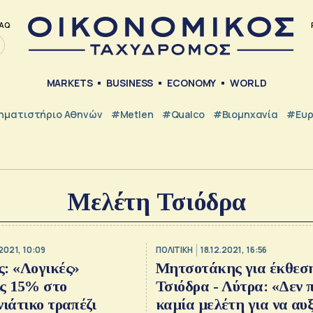
AQ
MARKETS
BUSINESS
ECONOMY
WORLD
ηματιστήριο Αθηνών
#metlen
#Qualco
#Βιομηχανία
#Ευ
Μελέτη Τσιόδρα
2021, 10:09
ΠΟΛΙΤΙΚΗ
18.12.2021, 16:56
: «Λογικές»
Μητσοτάκης για έκθεσ
ις 15% στο
Τσιόδρα - Λύτρα: «Δεν 
νιάτικο τραπέζι
καμία μελέτη για να α