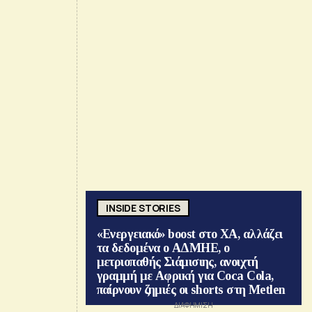
INSIDE STORIES
«Ενεργειακό» boost στο ΧΑ, αλλάζει
τα δεδομένα ο ΑΔΜΗΕ, ο
μετριοπαθής Σιάμισιης, ανοιχτή
γραμμή με Αφρική για Coca Cola,
παίρνουν ζημιές οι shorts στη Metlen