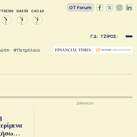
OT Forum
FTSE 100
DAX 30
CAC 40
Γ.Δ:
ΤΖΙΡΟΣ:
ρώπη
#Πετρέλαιο
η
περίμενα
υξήσω