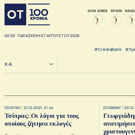
DOW JONES
SP 500
NASD
00:53
ΠΑΡΑΣΚΕΥΗ
07
ΑΥΓΟΥΣΤΟΥ
2026
#CrediaBank
#Χρ
Χ.Α.
ΠΟΛΙΤΙΚΗ
21.12.2021, 21:44
ECONOMY
20.12.
Τσίπρας: Οι λόγοι για τους
Γεωργιάδης
οποίους ζήτησα εκλογές
ανατιμήσε
χριστουγεν