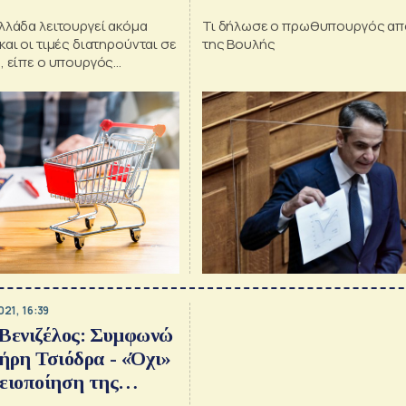
τον αριθμό των ΜΕΘ»
λλάδα λειτουργεί ακόμα
Τι δήλωσε ο πρωθυπουργός απ
και οι τιμές διατηρούνται σε
της Βουλής
, είπε ο υπουργός
οστήριξε ότι ο ΕΦΚ στα
ορεί να καταργηθεί για θα
έλλειμμα στα έσοδα του
021, 16:39
 Βενιζέλος: Συμφωνώ
ήρη Τσιόδρα - «Όχι»
ειοποίηση της