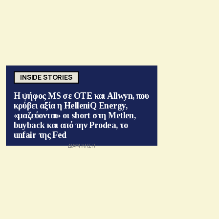
INSIDE STORIES
Η ψήφος MS σε ΟΤΕ και Allwyn, που
κρύβει αξία η HelleniQ Energy,
«μαζεύονται» οι short στη Metlen,
buyback και από την Prodea, το
unfair της Fed