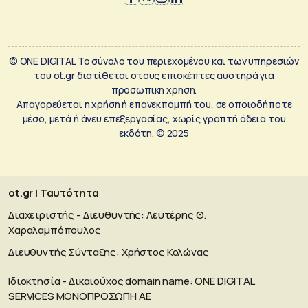
© ONE DIGITAL Το σύνολο του περιεχομένου και των υπηρεσιών
του ot.gr διατίθεται στους επισκέπτες αυστηρά για
προσωπική χρήση.
Απαγορεύεται η χρήση ή επανεκπομπή του, σε οποιοδήποτε
μέσο, μετά ή άνευ επεξεργασίας, χωρίς γραπτή άδεια του
εκδότη. © 2025
ot.gr | Ταυτότητα
Διαχειριστής - Διευθυντής: Λευτέρης Θ.
Χαραλαμπόπουλος
Διευθυντής Σύνταξης: Χρήστος Κολώνας
Ιδιοκτησία - Δικαιούχος domain name: ΟΝΕ DIGITAL
SERVICES MONOΠΡΟΣΩΠΗ ΑΕ