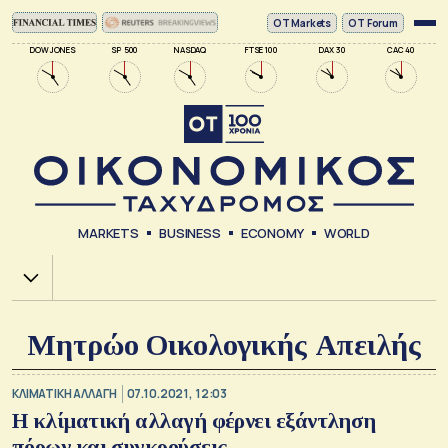
ΟΤ Markets
OT Forum
DOW JONES
SP 500
NASDAQ
FTSE 100
DAX 30
CAC 40
MARKETS
BUSINESS
ECONOMY
WORLD
Χ.Α.
Μητρώο Οικολογικής Απειλής
ΚΛΙΜΑΤΙΚΗ ΑΛΛΑΓΗ
07.10.2021, 12:03
Η κλίματική αλλαγή φέρνει εξάντληση
πόρων και συγκρούσεις