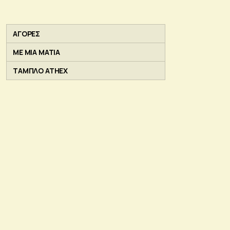
ΑΓΟΡΕΣ
ΜΕ ΜΙΑ ΜΑΤΙΑ
ΤΑΜΠΛΟ ATHEX