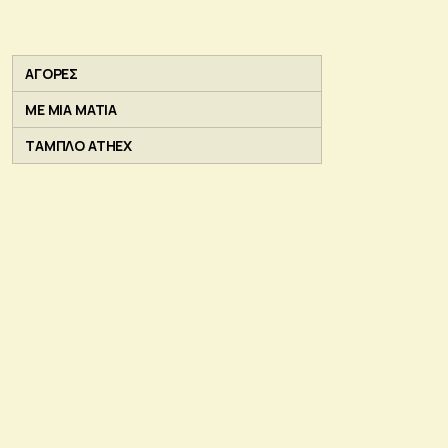
ΑΓΟΡΕΣ
ΜΕ ΜΙΑ ΜΑΤΙΑ
ΤΑΜΠΛΟ ATHEX