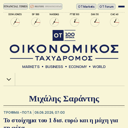
ΟΤ Markets
OT Forum
DOW JONES
SP 500
NASDAQ
FTSE 100
DAX 30
CAC 40
MARKETS
BUSINESS
ECONOMY
WORLD
Χ.Α.
Μιχάλης Σαράντης
ΤΡΟΦΙΜΑ – ΠΟΤΑ
06.06.2026, 07:00
Το στοίχημα του 1 δισ. ευρώ και η μάχη για
τη φέτα