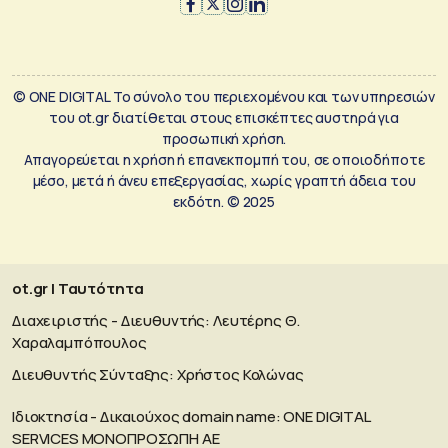
© ONE DIGITAL Το σύνολο του περιεχομένου και των υπηρεσιών
του ot.gr διατίθεται στους επισκέπτες αυστηρά για
προσωπική χρήση.
Απαγορεύεται η χρήση ή επανεκπομπή του, σε οποιοδήποτε
μέσο, μετά ή άνευ επεξεργασίας, χωρίς γραπτή άδεια του
εκδότη. © 2025
ot.gr | Ταυτότητα
Διαχειριστής - Διευθυντής: Λευτέρης Θ.
Χαραλαμπόπουλος
Διευθυντής Σύνταξης: Χρήστος Κολώνας
Ιδιοκτησία - Δικαιούχος domain name: ΟΝΕ DIGITAL
SERVICES MONOΠΡΟΣΩΠΗ ΑΕ