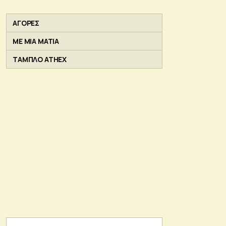
ΑΓΟΡΕΣ
ΜΕ ΜΙΑ ΜΑΤΙΑ
ΤΑΜΠΛΟ ATHEX