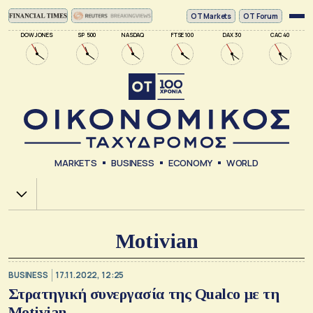
ΟΤ Markets
OT Forum
DOW JONES
SP 500
NASDAQ
FTSE 100
DAX 30
CAC 40
MARKETS
BUSINESS
ECONOMY
WORLD
Χ.Α.
Motivian
BUSINESS
17.11.2022, 12:25
Στρατηγική συνεργασία της Qualco με τη
Motivian