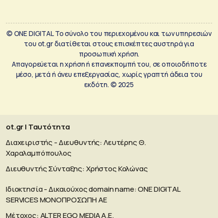
© ONE DIGITAL Το σύνολο του περιεχομένου και των υπηρεσιών
του ot.gr διατίθεται στους επισκέπτες αυστηρά για
προσωπική χρήση.
Απαγορεύεται η χρήση ή επανεκπομπή του, σε οποιοδήποτε
μέσο, μετά ή άνευ επεξεργασίας, χωρίς γραπτή άδεια του
εκδότη. © 2025
ot.gr | Ταυτότητα
Διαχειριστής - Διευθυντής: Λευτέρης Θ.
Χαραλαμπόπουλος
Διευθυντής Σύνταξης: Χρήστος Κολώνας
Ιδιοκτησία - Δικαιούχος domain name: ΟΝΕ DIGITAL
SERVICES MONOΠΡΟΣΩΠΗ ΑΕ
Μέτοχος: ALTER EGO MEDIA A.E.