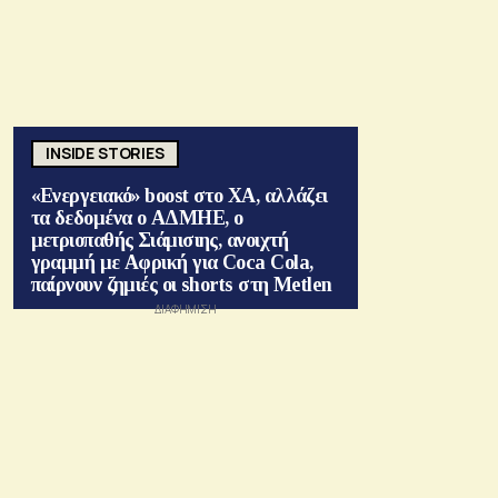
INSIDE STORIES
«Ενεργειακό» boost στο ΧΑ, αλλάζει
τα δεδομένα ο ΑΔΜΗΕ, ο
μετριοπαθής Σιάμισιης, ανοιχτή
γραμμή με Αφρική για Coca Cola,
παίρνουν ζημιές οι shorts στη Metlen