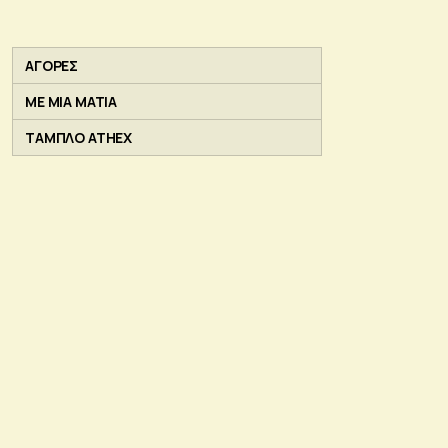
ΑΓΟΡΕΣ
ΜΕ ΜΙΑ ΜΑΤΙΑ
ΤΑΜΠΛΟ ATHEX