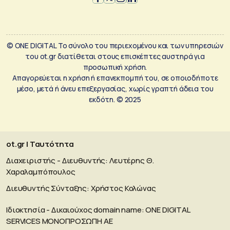
© ONE DIGITAL Το σύνολο του περιεχομένου και των υπηρεσιών
του ot.gr διατίθεται στους επισκέπτες αυστηρά για
προσωπική χρήση.
Απαγορεύεται η χρήση ή επανεκπομπή του, σε οποιοδήποτε
μέσο, μετά ή άνευ επεξεργασίας, χωρίς γραπτή άδεια του
εκδότη. © 2025
ot.gr | Ταυτότητα
Διαχειριστής - Διευθυντής: Λευτέρης Θ.
Χαραλαμπόπουλος
Διευθυντής Σύνταξης: Χρήστος Κολώνας
Ιδιοκτησία - Δικαιούχος domain name: ΟΝΕ DIGITAL
SERVICES MONOΠΡΟΣΩΠΗ ΑΕ