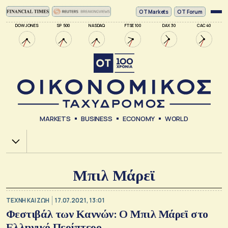
ΟΤ Markets
OT Forum
DOW JONES
SP 500
NASDAQ
FTSE 100
DAX 30
CAC 40
MARKETS
BUSINESS
ECONOMY
WORLD
Χ.Α.
Μπιλ Μάρεϊ
TΕΧΝΗ ΚΑΙ ΖΩΗ
17.07.2021, 13:01
Φεστιβάλ των Καννών: Ο Μπιλ Μάρεϊ στο
Ελληνικό Περίπτερο