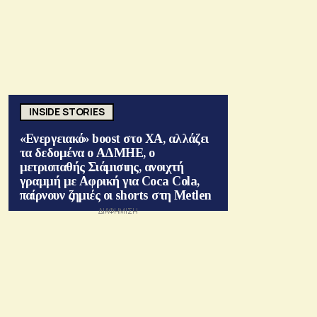
INSIDE STORIES
«Ενεργειακό» boost στο ΧΑ, αλλάζει
τα δεδομένα ο ΑΔΜΗΕ, ο
μετριοπαθής Σιάμισιης, ανοιχτή
γραμμή με Αφρική για Coca Cola,
παίρνουν ζημιές οι shorts στη Metlen