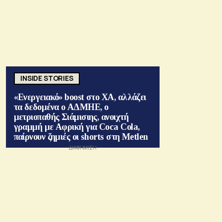
INSIDE STORIES
«Ενεργειακό» boost στο ΧΑ, αλλάζει
τα δεδομένα ο ΑΔΜΗΕ, ο
μετριοπαθής Σιάμισιης, ανοιχτή
γραμμή με Αφρική για Coca Cola,
παίρνουν ζημιές οι shorts στη Metlen