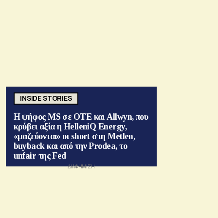
INSIDE STORIES
Η ψήφος MS σε ΟΤΕ και Allwyn, που
κρύβει αξία η HelleniQ Energy,
«μαζεύονται» οι short στη Metlen,
buyback και από την Prodea, το
unfair της Fed