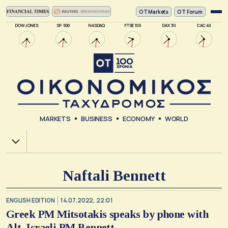
ΟΤ Markets
OT Forum
DOW JONES
SP 500
NASDAQ
FTSE 100
DAX 30
CAC 40
MARKETS
BUSINESS
ECONOMY
WORLD
Χ.Α.
Naftali Bennett
ENGLISH EDITION
14.07.2022, 22:01
Greek PM Mitsotakis speaks by phone with
Alt. Israeli PM Bennett