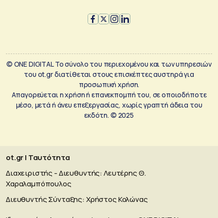
© ONE DIGITAL Το σύνολο του περιεχομένου και των υπηρεσιών
του ot.gr διατίθεται στους επισκέπτες αυστηρά για
προσωπική χρήση.
Απαγορεύεται η χρήση ή επανεκπομπή του, σε οποιοδήποτε
μέσο, μετά ή άνευ επεξεργασίας, χωρίς γραπτή άδεια του
εκδότη. © 2025
ot.gr | Ταυτότητα
Διαχειριστής - Διευθυντής: Λευτέρης Θ.
Χαραλαμπόπουλος
Διευθυντής Σύνταξης: Χρήστος Κολώνας