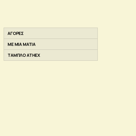
ΑΓΟΡΕΣ
ΜΕ ΜΙΑ ΜΑΤΙΑ
ΤΑΜΠΛΟ ATHEX