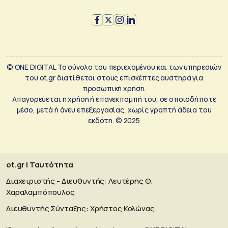
© ONE DIGITAL Το σύνολο του περιεχομένου και των υπηρεσιών
του ot.gr διατίθεται στους επισκέπτες αυστηρά για
προσωπική χρήση.
Απαγορεύεται η χρήση ή επανεκπομπή του, σε οποιοδήποτε
μέσο, μετά ή άνευ επεξεργασίας, χωρίς γραπτή άδεια του
εκδότη. © 2025
ot.gr | Ταυτότητα
Διαχειριστής - Διευθυντής: Λευτέρης Θ.
Χαραλαμπόπουλος
Διευθυντής Σύνταξης: Χρήστος Κολώνας