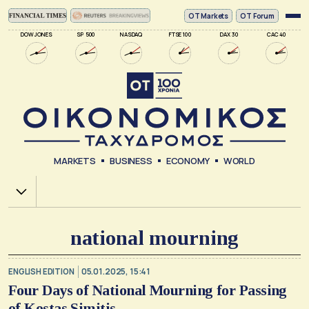
ΟΤ Markets
OT Forum
DOW JONES
SP 500
NASDAQ
FTSE 100
DAX 30
CAC 40
MARKETS
BUSINESS
ECONOMY
WORLD
Χ.Α.
national mourning
ENGLISH EDITION
05.01.2025, 15:41
Four Days of National Mourning for Passing
of Kostas Simitis