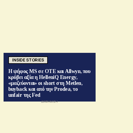
INSIDE STORIES
Η ψήφος MS σε ΟΤΕ και Allwyn, που
κρύβει αξία η HelleniQ Energy,
«μαζεύονται» οι short στη Metlen,
buyback και από την Prodea, το
unfair της Fed