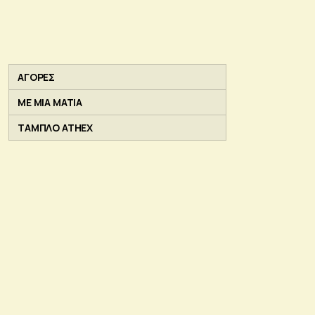
ΑΓΟΡΕΣ
ΜΕ ΜΙΑ ΜΑΤΙΑ
ΤΑΜΠΛΟ ATHEX