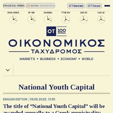
ΟΤ Markets
OT Forum
DOW JONES
SP 500
NASDAQ
FTSE 100
DAX 30
CAC 40
MARKETS
BUSINESS
ECONOMY
WORLD
Χ.Α.
National Youth Capital
ENGLISH EDITION
09.06.2023, 13:55
The title of “National Youth Capital” will be
awarded annually to a Greek municipality