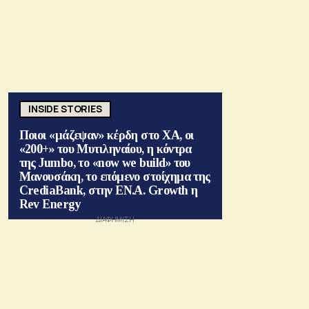
INSIDE STORIES
Ποιοι «μάζεψαν» κέρδη στο ΧΑ, οι
«200+» του Μυτιληναίου, η κόντρα
της Jumbo, το «now we build» του
Μανουσάκη, το επόμενο στοίχημα της
CrediaBank, στην ΕΝ.Α. Growth η
Rev Energy