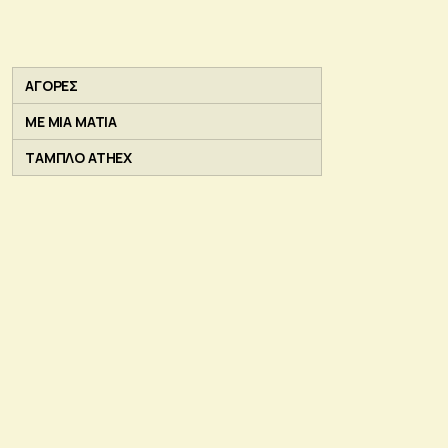
ΑΓΟΡΕΣ
ΜΕ ΜΙΑ ΜΑΤΙΑ
ΤΑΜΠΛΟ ATHEX