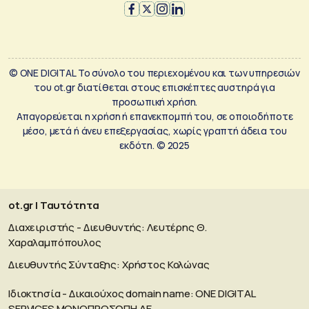
© ONE DIGITAL Το σύνολο του περιεχομένου και των υπηρεσιών
του ot.gr διατίθεται στους επισκέπτες αυστηρά για
προσωπική χρήση.
Απαγορεύεται η χρήση ή επανεκπομπή του, σε οποιοδήποτε
μέσο, μετά ή άνευ επεξεργασίας, χωρίς γραπτή άδεια του
εκδότη. © 2025
ot.gr | Ταυτότητα
Διαχειριστής - Διευθυντής: Λευτέρης Θ.
Χαραλαμπόπουλος
Διευθυντής Σύνταξης: Χρήστος Κολώνας
Ιδιοκτησία - Δικαιούχος domain name: ΟΝΕ DIGITAL
SERVICES MONOΠΡΟΣΩΠΗ ΑΕ