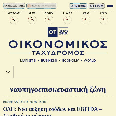
ΟΤ Markets
OT Forum
DOW JONES
SP 500
NASDAQ
FTSE 100
DAX 30
CAC 40
MARKETS
BUSINESS
ECONOMY
WORLD
Χ.Α.
ναυπηγοεπισκευαστική ζώνη
BUSINESS
31.03.2026, 18:10
ΟΛΠ: Νέα αύξηση εσόδων και EBITDA –
Σταθερό το μέρισμα