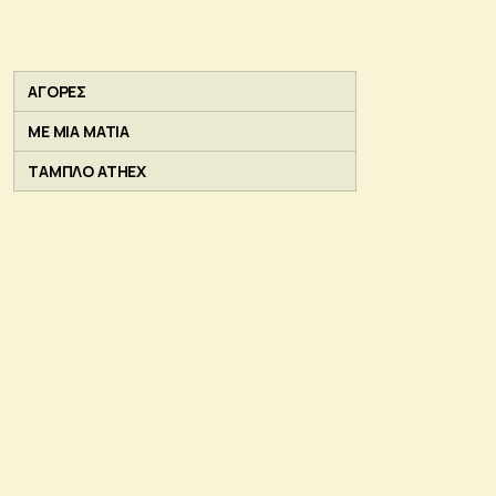
ΑΓΟΡΕΣ
ΜΕ ΜΙΑ ΜΑΤΙΑ
ΤΑΜΠΛΟ ATHEX