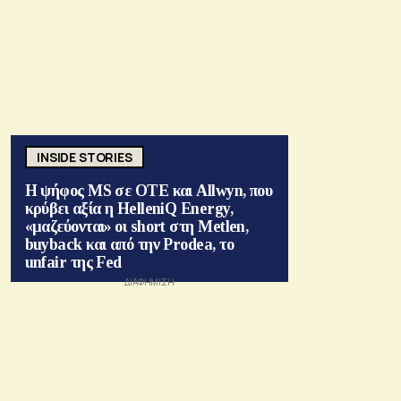
INSIDE STORIES
Η ψήφος MS σε ΟΤΕ και Allwyn, που
κρύβει αξία η HelleniQ Energy,
«μαζεύονται» οι short στη Metlen,
buyback και από την Prodea, το
unfair της Fed