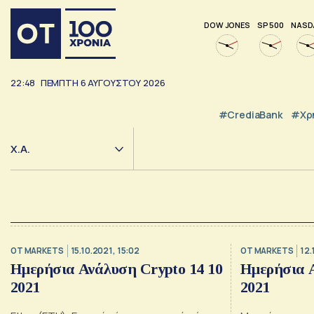
DOW JONES
SP 500
NASD
22:48
ΠΈΜΠΤΗ
6
ΑΥΓΟΎΣΤΟΥ
2026
#CrediaBank
#Χρ
Χ.Α.
OT MARKETS
15.10.2021, 15:02
OT MARKETS
12.
Ημερήσια Ανάλυση Crypto 14 10
Ημερήσια Α
2021
2021