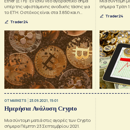
Ether (ETH): Εν ισχύ νέο αγοραστικό σήμα
Μια σύντομη μα
υπέρ της υφιστάμενης ανοδικής τάσης για
σήμερα Τρίτη 
το ΕΤΗ. Ο στόχος είναι στα 3.850 και η
Trader24
πρώτη στήριξη είναι στα 3.560. Cardano
Trader24
(ADA): Το ADA του Cardano δικτύου
συνεχίζει σε αρνητικό έδαφος, μετά την
απώλεια των 2,20 δολαρίων. Με αντίσταση
και σήμα πώλησης τα 2,22 μπορεί να δει τα
[…]
OT MARKETS
23.09.2021, 15:01
Ημερήσια Ανάλυση Crypto
Μια σύντομη ματιά στις αγορές των Crypto
σήμερα Πέμπτη 23 Σεπτεμβρίου 2021.