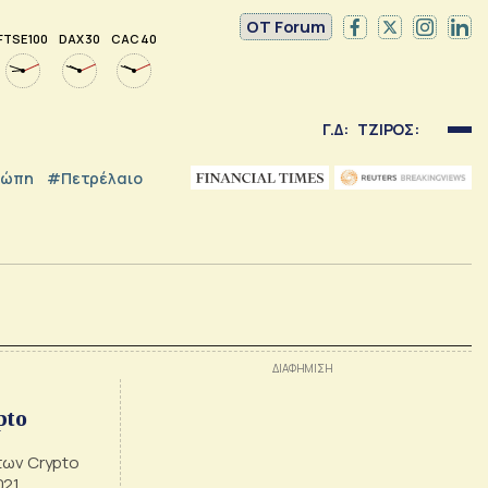
OT Forum
FTSE 100
DAX 30
CAC 40
Γ.Δ:
ΤΖΙΡΟΣ:
ρώπη
#Πετρέλαιο
pto
των Crypto
021