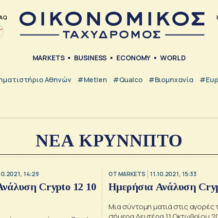
AQ
MARKETS
BUSINESS
ECONOMY
WORLD
ηματιστήριο Αθηνών
#metlen
#Qualco
#Βιομηχανία
#Ευ
ΝΕΑ ΚΡΥNNΠΤΟ
10.2021, 14:29
OT MARKETS
11.10.2021, 15:33
νάλυση Crypto 12 10
Ημερήσια Ανάλυση Cry
Μια σύντομη ματιά στις αγορές 
σήμερα Δευτέρα 11 Οκτωβρίου 2