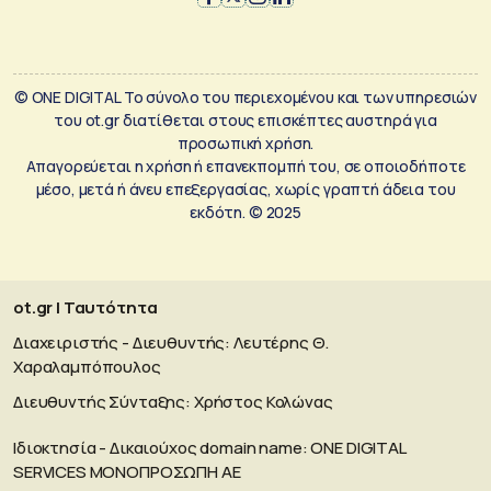
© ONE DIGITAL Το σύνολο του περιεχομένου και των υπηρεσιών
του ot.gr διατίθεται στους επισκέπτες αυστηρά για
προσωπική χρήση.
Απαγορεύεται η χρήση ή επανεκπομπή του, σε οποιοδήποτε
μέσο, μετά ή άνευ επεξεργασίας, χωρίς γραπτή άδεια του
εκδότη. © 2025
ot.gr | Ταυτότητα
Διαχειριστής - Διευθυντής: Λευτέρης Θ.
Χαραλαμπόπουλος
Διευθυντής Σύνταξης: Χρήστος Κολώνας
Ιδιοκτησία - Δικαιούχος domain name: ΟΝΕ DIGITAL
SERVICES MONOΠΡΟΣΩΠΗ ΑΕ