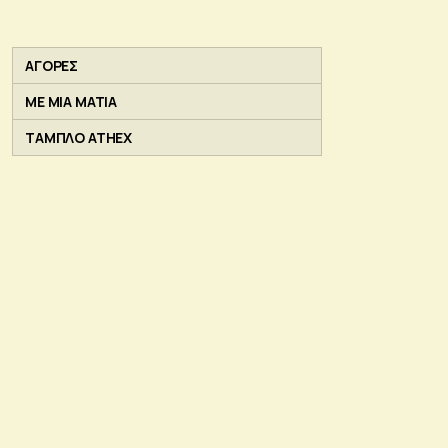
ΑΓΟΡΕΣ
ΜΕ ΜΙΑ ΜΑΤΙΑ
ΤΑΜΠΛΟ ATHEX