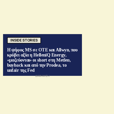
INSIDE STORIES
Η ψήφος MS σε ΟΤΕ και Allwyn, που
κρύβει αξία η HelleniQ Energy,
«μαζεύονται» οι short στη Metlen,
buyback και από την Prodea, το
unfair της Fed