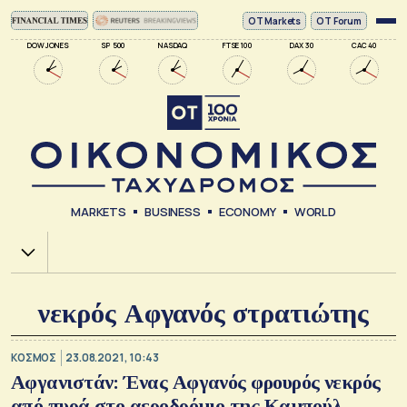
ΟΤ Markets
OT Forum
DOW JONES
SP 500
NASDAQ
FTSE 100
DAX 30
CAC 40
MARKETS
BUSINESS
ECONOMY
WORLD
Χ.Α.
νεκρός Αφγανός στρατιώτης
ΚΟΣΜΟΣ
23.08.2021, 10:43
Αφγανιστάν: Ένας Αφγανός φρουρός νεκρός
από πυρά στο αεροδρόμιο της Καμπούλ