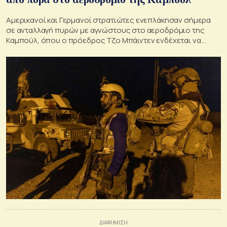
Αμερικανοί και Γερμανοί στρατιώτες ενεπλάκησαν σήμερα
σε ανταλλαγή πυρών με αγνώστους στο αεροδρόμιο της
Καμπούλ, όπου ο πρόεδρος Τζο Μπάιντεν ενδέχεται να
δεχθεί να παραμείνουν στρατεύματα πέραν της
ημερομηνίας της 31ης Αυγούστου που έχει προβλεφθεί για
την αποχώρησή τους.