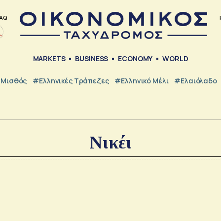
AQ
MARKETS
BUSINESS
ECONOMY
WORLD
Μισθός
#ελληνικές Τράπεζες
#Ελληνικό Μέλι
#Ελαιόλαδο
Νικέι