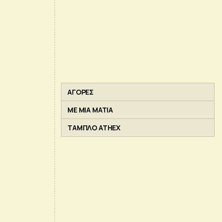
ΑΓΟΡΕΣ
ΜΕ ΜΙΑ ΜΑΤΙΑ
ΤΑΜΠΛΟ ATHEX