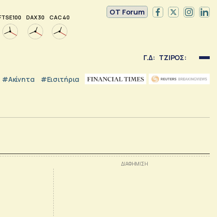
OT Forum
FTSE 100
DAX 30
CAC 40
Γ.Δ:
ΤΖΙΡΟΣ:
#Ακίνητα
#εισιτήρια