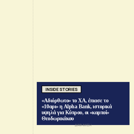
INSIDE STORIES
«Αδιόρθωτο» το ΧΑ, έπιασε το
«10αρι» η Alpha Bank, ιστορικά
υψηλά για Κύπρου, οι «καρποί»
Θεοδωρικάκου