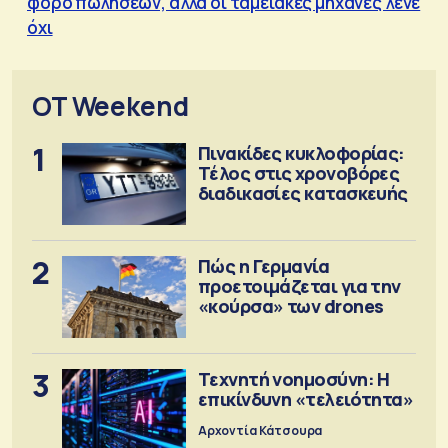
φόρο πωλήσεων, αλλά οι ταμειακές μηχανές λένε
όχι
OT Weekend
1
Πινακίδες κυκλοφορίας:
Τέλος στις χρονοβόρες
διαδικασίες κατασκευής
2
Πώς η Γερμανία
προετοιμάζεται για την
«κούρσα» των drones
3
Τεχνητή νοημοσύνη: Η
επικίνδυνη «τελειότητα»
Αρχοντία Κάτσουρα