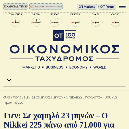
ΟΤ Markets
OT Forum
DOW JONES
SP 500
NASDAQ
FTSE 100
DAX 30
CAC 40
MARKETS
BUSINESS
ECONOMY
WORLD
Χ.Α.
ot.gr
/
World
/
Γιεν: Σε χαμηλό 23 μηνών – Ο Nikkei 225 πάνω από 71.000 για
πρώτη φορά
Γιεν: Σε χαμηλό 23 μηνών – Ο
Nikkei 225 πάνω από 71.000 για