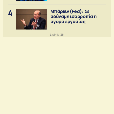
4
Μπάρκιν (Fed): Σε
αδύναμη ισορροπία η
αγορά εργασίας