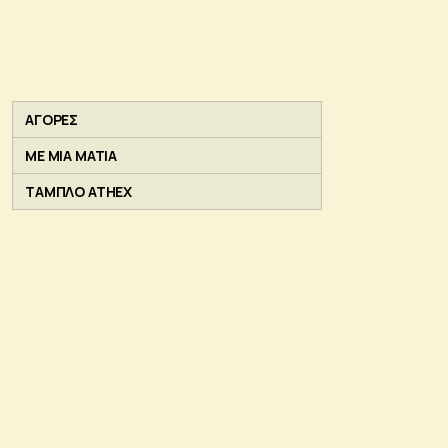
ΑΓΟΡΕΣ
ΜΕ ΜΙΑ ΜΑΤΙΑ
ΤΑΜΠΛΟ ATHEX