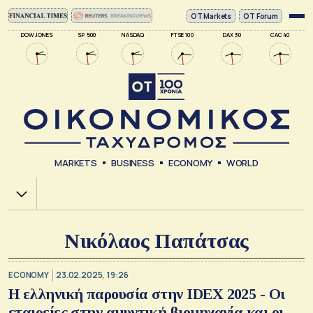
ΟΤ Markets
OT Forum
DOW JONES
SP 500
NASDAQ
FTSE 100
DAX 30
CAC 40
MARKETS
BUSINESS
ECONOMY
WORLD
Χ.Α.
Νικόλαος Παπάτσας
ECONOMY
23.02.2025, 19:26
Η ελληνική παρουσία στην IDEX 2025 - Οι
εταιρείες στην αμυντική βιομηχανία και οι