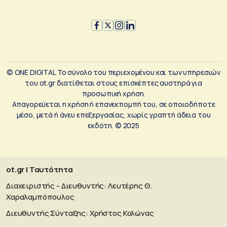
© ONE DIGITAL Το σύνολο του περιεχομένου και των υπηρεσιών
του ot.gr διατίθεται στους επισκέπτες αυστηρά για
προσωπική χρήση.
Απαγορεύεται η χρήση ή επανεκπομπή του, σε οποιοδήποτε
μέσο, μετά ή άνευ επεξεργασίας, χωρίς γραπτή άδεια του
εκδότη. © 2025
ot.gr | Ταυτότητα
Διαχειριστής - Διευθυντής: Λευτέρης Θ.
Χαραλαμπόπουλος
Διευθυντής Σύνταξης: Χρήστος Κολώνας