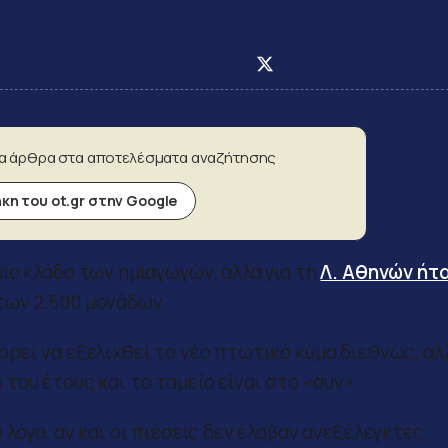
Σχο
Post on Facebook
Post on X
Post on Linke
α άρθρα στα αποτελέσματα αναζήτησης
η του ot.gr στην Google
ιο κλάδο των ημιαγωγών, αλλά για τη
Λ. Αθηνών ήτα
των 2.500 μονάδων.
ρεί να εξελιχθεί το νέο πτωτικό κύμα διεθνώς, αλ
ου έτους και το ταμείο είναι στο «συν».
λόγο, αν και οι πιέσεις δεν έλαβαν ανεξέλεγκτες