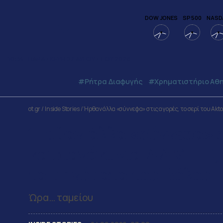
DOW JONES
SP 500
NASD
10:34
ΠΑΡΑΣΚΕΥΗ
07
ΑΥΓΟΥΣΤΟΥ
2026
#ρήτρα Διαφυγής
#Χρηματιστήριο Αθ
ot.gr
/
Inside Stories
/
Ήρθαν άλλα «σύννεφα» στις αγορές, το σερί του Ak
Ήρθαν άλλα «σύννεφα» στ
καμπανάκι για ΑΔΜΗΕ, ο
τα μηνύματα του Βόλου
Ώρα… ταμείου