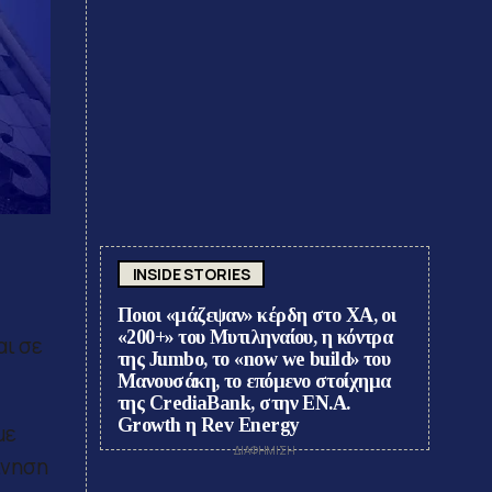
INSIDE STORIES
Ποιοι «μάζεψαν» κέρδη στο ΧΑ, οι
«200+» του Μυτιληναίου, η κόντρα
αι σε
της Jumbo, το «now we build» του
Μανουσάκη, το επόμενο στοίχημα
της CrediaBank, στην ΕΝ.Α.
Growth η Rev Energy
με
ίνηση