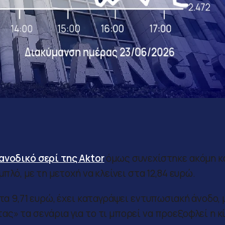
ανοδικό σερί της Aktor
όμως συνεχίστηκε ακόμη κ
πλό, με τη μετοχή να κλείνει στα 12,84 ευρώ.
τα 9,71 ευρώ, έχει καταγράψει εντυπωσιακή άνοδο, 
ς» τα σενάρια για το τι μπορεί να προεξοφλεί η κ