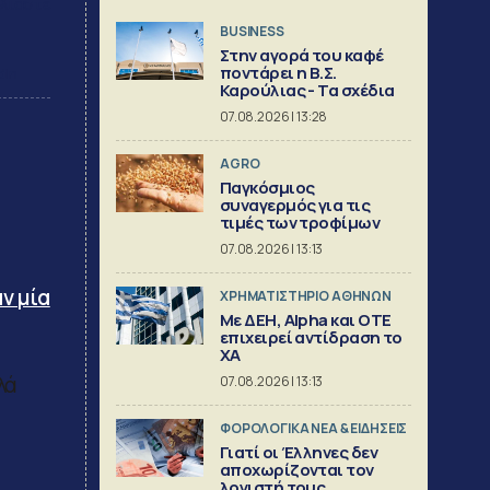
λιάστε
BUSINESS
Στην αγορά του καφέ
ποντάρει η Β.Σ.
dIn
Καρούλιας - Τα σχέδια
07.08.2026 | 13:28
AGRO
Παγκόσμιος
συναγερμός για τις
τιμές των τροφίμων
07.08.2026 | 13:13
ν μία
XΡΗΜΑΤΙΣΤΗΡΙΟ ΑΘΗΝΩΝ
Με ΔΕΗ, Alpha και ΟΤΕ
επιχειρεί αντίδραση το
ΧΑ
λά
07.08.2026 | 13:13
ΦΟΡΟΛΟΓΙΚΑ ΝΕΑ & EΙΔΗΣΕΙΣ
Γιατί οι Έλληνες δεν
αποχωρίζονται τον
λογιστή τους