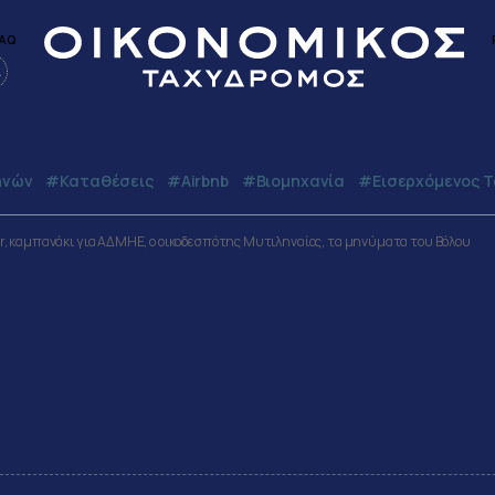
AQ
MARKETS
BUSINESS
ECONOMY
WORLD
ηνών
#Καταθέσεις
#Airbnb
#Βιομηχανία
#εισερχόμενος Τ
tor, καμπανάκι για ΑΔΜΗΕ, ο οικοδεσπότης Μυτιληναίος, τα μηνύματα του Βόλου
ις αγορές, το σερί του Aktor
 οικοδεσπότης Μυτιληναίος