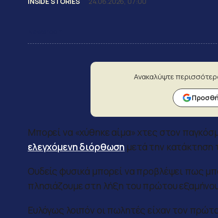
INSIDE STORIES
24.06.2026, 07:00
Newsroom
Ανακαλύψτε περισσότερ
Προσθήκ
Μπορεί να «χύθηκε αίμα» χτες στον παγκόσμ
ελεγχόμενη διόρθωση
μετά την κατάκτηση 
Ουδείς φυσικά μπορεί να προβλέψει πως μπο
πλησιάζουμε στη λήξη του πρώτου εξαμήνου τ
Ευλόγως λοιπόν οι πωλητές είχαν τον πρώτο 