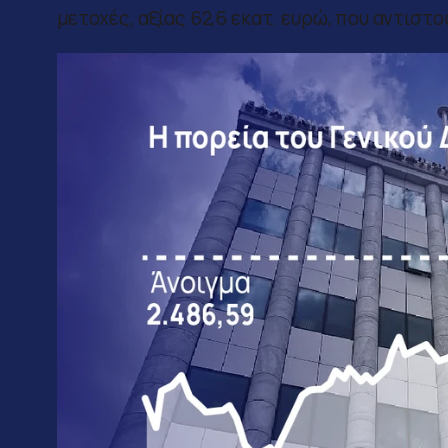
μετοχές, αξίας 62,6 εκατ. ευρώ, που αντιστ