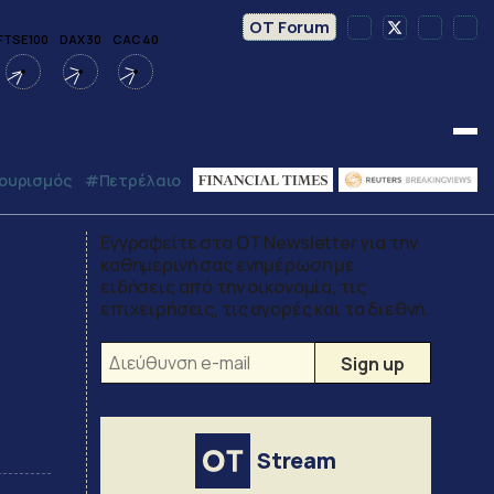
OT Forum
FTSE 100
DAX 30
CAC 40
Γ.Δ:
ΤΖΙΡΟΣ:
ουρισμός
#Πετρέλαιο
Εγγραφείτε στο OT Newsletter για την
καθημερινή σας ενημέρωση με
,
ειδήσεις από την οικονομία, τις
επιχειρήσεις, τις αγορές και τα διεθνή.
,
Stream