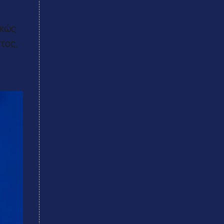
ρκώς
τος,