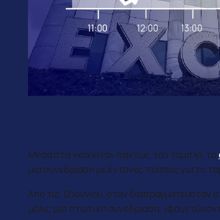
——–
Μία ανάσα από τα 13 ευρώ
Μέσα στα «κόκκινα» πάντως του ταμπλό, το
μια συνεδρίαση με έντονες πιέσεις για το ταμ
Από τις 12 Ιουνίου, όταν διαπραγματευόταν σ
μόλις μία πτωτική συνεδρίαση, «φουντώνοντα