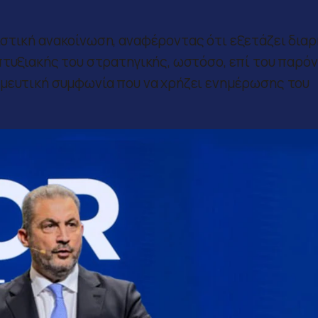
ιστική ανακοίνωση, αναφέροντας ότι εξετάζει δια
πτυξιακής του στρατηγικής, ωστόσο, επί του παρόν
σμευτική συμφωνία που να χρήζει ενημέρωσης του