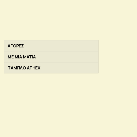
ΑΓΟΡΕΣ
ΜΕ ΜΙΑ ΜΑΤΙΑ
ΤΑΜΠΛΟ ATHEX