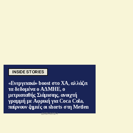
INSIDE STORIES
«Ενεργειακό» boost στο ΧΑ, αλλάζει
τα δεδομένα ο ΑΔΜΗΕ, ο
μετριοπαθής Σιάμισιης, ανοιχτή
γραμμή με Αφρική για Coca Cola,
παίρνουν ζημιές οι shorts στη Metlen