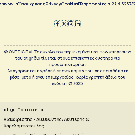
κοινωνία
Όροι χρήσης
Privacy
Cookies
Πληροφορίες α.27 Ν.5253/
© ONE DIGITAL Το σύνολο του περιεχομένου και των υπηρεσιών
του ot.gr διατίθεται στους επισκέπτες αυστηρά για
προσωπική χρήση.
Απαγορεύεται η χρήση ή επανεκπομπή του, σε οποιοδήποτε
μέσο, μετά ή άνευ επεξεργασίας, χωρίς γραπτή άδεια του
εκδότη. © 2025
ot.gr | Ταυτότητα
Διαχειριστής - Διευθυντής: Λευτέρης Θ.
Χαραλαμπόπουλος