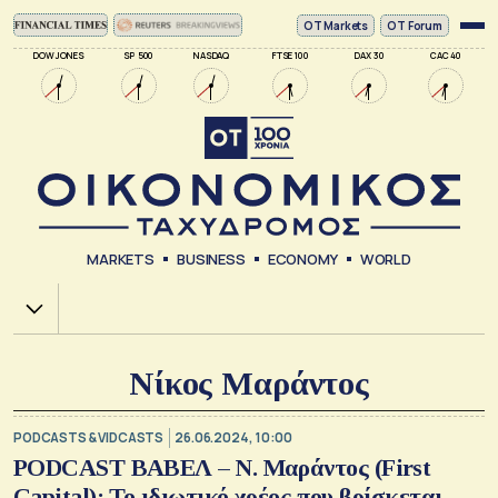
ΟΤ Markets
OT Forum
DOW JONES
SP 500
NASDAQ
FTSE 100
DAX 30
CAC 40
MARKETS
BUSINESS
ECONOMY
WORLD
Χ.Α.
Νίκος Μαράντος
PODCASTS & VIDCASTS
26.06.2024, 10:00
PODCAST ΒΑΒΕΛ – Ν. Μαράντος (First
Capital): Το ιδιωτικό χρέος που βρίσκεται