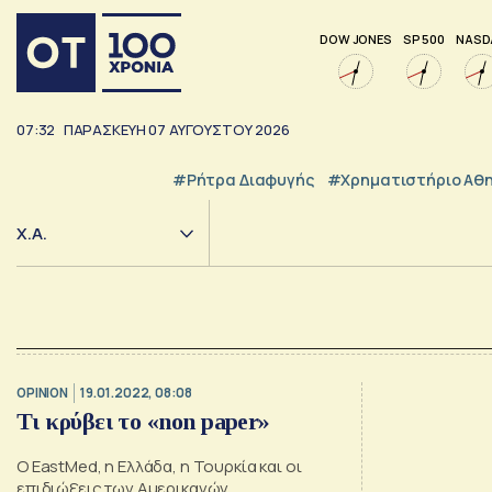
DOW JONES
SP 500
NASD
07:32
ΠΑΡΑΣΚΕΥΗ
07
ΑΥΓΟΥΣΤΟΥ
2026
#ρήτρα Διαφυγής
#Χρηματιστήριο Αθ
Χ.Α.
OPINION
19.01.2022, 08:08
Τι κρύβει το «non paper»
Ο EastMed, η Ελλάδα, η Τουρκία και οι
επιδιώξεις των Αμερικανών