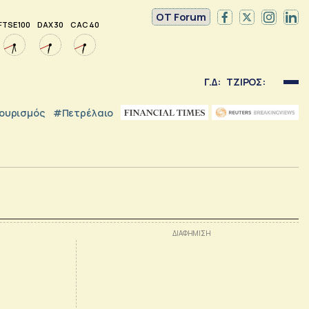
OT Forum
FTSE 100
DAX 30
CAC 40
Γ.Δ:
ΤΖΙΡΟΣ:
ουρισμός
#Πετρέλαιο