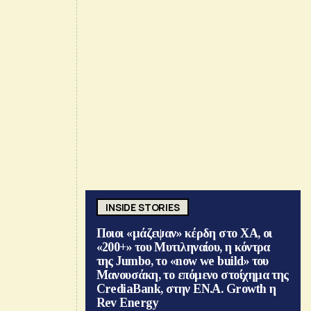
INSIDE STORIES
Ποιοι «μάζεψαν» κέρδη στο ΧΑ, οι
«200+» του Μυτιληναίου, η κόντρα
της Jumbo, το «now we build» του
Μανουσάκη, το επόμενο στοίχημα της
CrediaBank, στην ΕΝ.Α. Growth η
Rev Energy