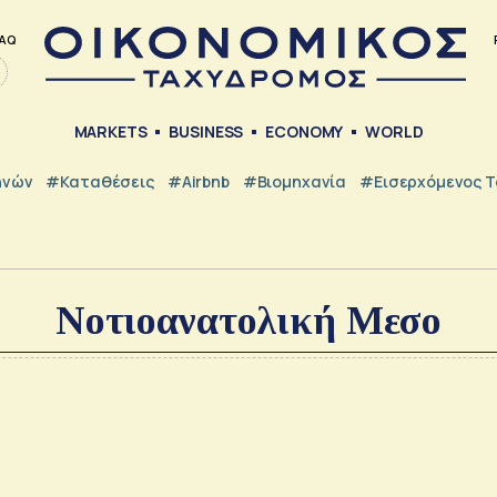
AQ
MARKETS
BUSINESS
ECONOMY
WORLD
ηνών
#Καταθέσεις
#Airbnb
#Βιομηχανία
#εισερχόμενος Τ
Νοτιοανατολική Μεσο