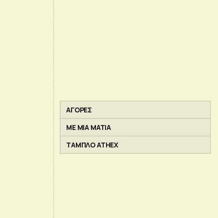
ΑΓΟΡΕΣ
ΜΕ ΜΙΑ ΜΑΤΙΑ
ΤΑΜΠΛΟ ATHEX