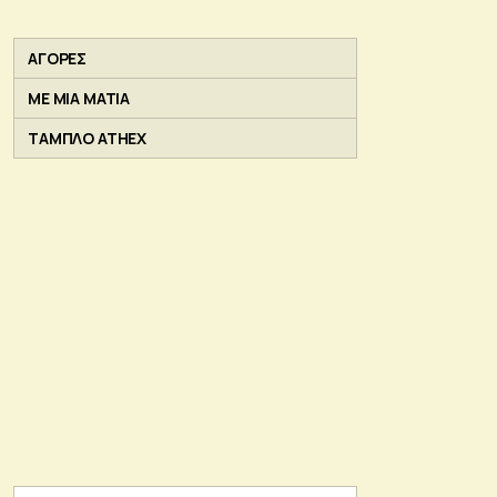
ΑΓΟΡΕΣ
ΜΕ ΜΙΑ ΜΑΤΙΑ
ΤΑΜΠΛΟ ATHEX