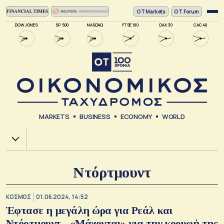
ΟΤ Markets
OT Forum
DOW JONES
SP 500
NASDAQ
FTSE 100
DAX 30
CAC 40
MARKETS
BUSINESS
ECONOMY
WORLD
Χ.Α.
Ντόρτμουντ
ΚΟΣΜΟΣ
01.06.2024, 14:52
Έφτασε η μεγάλη ώρα για Ρεάλ και
Ντόρτμουντ - «Μάχονται» για την κορυφή της