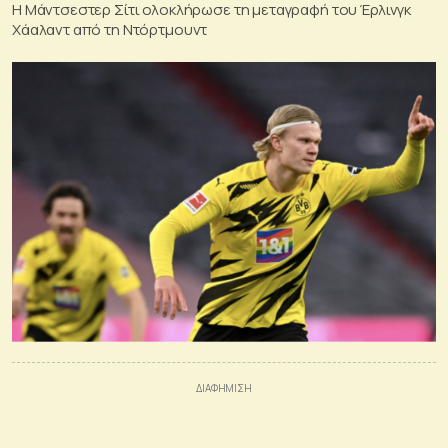
Η Μάντσεστερ Σίτι ολοκλήρωσε τη μεταγραφή του Έρλινγκ
Χάαλαντ από τη Ντόρτμουντ