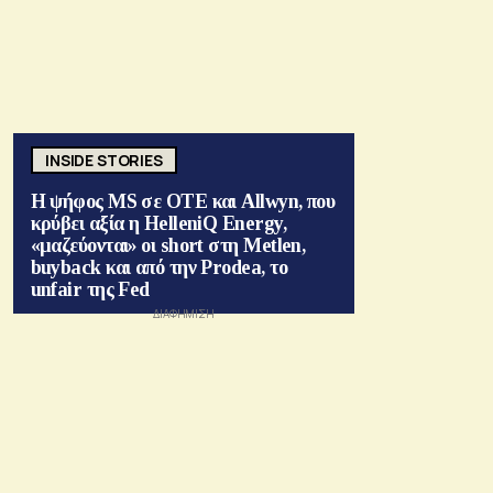
INSIDE STORIES
Η ψήφος MS σε ΟΤΕ και Allwyn, που
κρύβει αξία η HelleniQ Energy,
«μαζεύονται» οι short στη Metlen,
buyback και από την Prodea, το
unfair της Fed