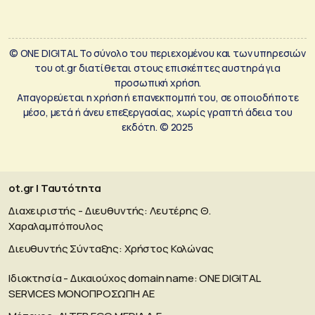
© ONE DIGITAL Το σύνολο του περιεχομένου και των υπηρεσιών
του ot.gr διατίθεται στους επισκέπτες αυστηρά για
προσωπική χρήση.
Απαγορεύεται η χρήση ή επανεκπομπή του, σε οποιοδήποτε
μέσο, μετά ή άνευ επεξεργασίας, χωρίς γραπτή άδεια του
εκδότη. © 2025
ot.gr | Ταυτότητα
Διαχειριστής - Διευθυντής: Λευτέρης Θ.
Χαραλαμπόπουλος
Διευθυντής Σύνταξης: Χρήστος Κολώνας
Ιδιοκτησία - Δικαιούχος domain name: ΟΝΕ DIGITAL
SERVICES MONOΠΡΟΣΩΠΗ ΑΕ