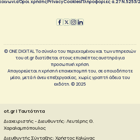
κοινωνία
Όροι χρήσης
Privacy
Cookies
Πληροφορίες α.27 Ν.5253/
© ONE DIGITAL Το σύνολο του περιεχομένου και των υπηρεσιών
του ot.gr διατίθεται στους επισκέπτες αυστηρά για
προσωπική χρήση.
Απαγορεύεται η χρήση ή επανεκπομπή του, σε οποιοδήποτε
μέσο, μετά ή άνευ επεξεργασίας, χωρίς γραπτή άδεια του
εκδότη. © 2025
ot.gr | Ταυτότητα
Διαχειριστής - Διευθυντής: Λευτέρης Θ.
Χαραλαμπόπουλος
Διευθυντής Σύνταξης: Χρήστος Κολώνας