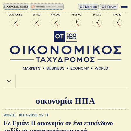
ΟΤ Markets
OT Forum
DOW JONES
SP 500
NASDAQ
FTSE 100
DAX 30
CAC 40
MARKETS
BUSINESS
ECONOMY
WORLD
Χ.Α.
οικονομία ΗΠΑ
WORLD
18.04.2025, 22:11
Ελ Εριάν: Η οικονομία σε ένα επικίνδυνο
ταξίδι σε αχαρτογράφητα νερά