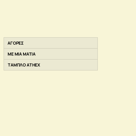
ΑΓΟΡΕΣ
ΜΕ ΜΙΑ ΜΑΤΙΑ
ΤΑΜΠΛΟ ATHEX