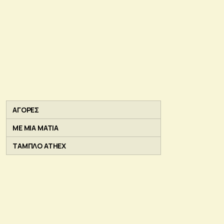
ΑΓΟΡΕΣ
ΜΕ ΜΙΑ ΜΑΤΙΑ
ΤΑΜΠΛΟ ATHEX