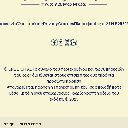
κοινωνία
Όροι χρήσης
Privacy
Cookies
Πληροφορίες α.27 Ν.5253/
© ONE DIGITAL Το σύνολο του περιεχομένου και των υπηρεσιών
του ot.gr διατίθεται στους επισκέπτες αυστηρά για
προσωπική χρήση.
Απαγορεύεται η χρήση ή επανεκπομπή του, σε οποιοδήποτε
μέσο, μετά ή άνευ επεξεργασίας, χωρίς γραπτή άδεια του
εκδότη. © 2025
ot.gr | Ταυτότητα