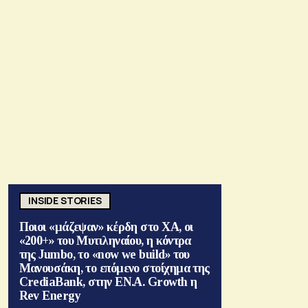
INSIDE STORIES
Ποιοι «μάζεψαν» κέρδη στο ΧΑ, οι
«200+» του Μυτιληναίου, η κόντρα
της Jumbo, το «now we build» του
Μανουσάκη, το επόμενο στοίχημα της
CrediaBank, στην ΕΝ.Α. Growth η
Rev Energy