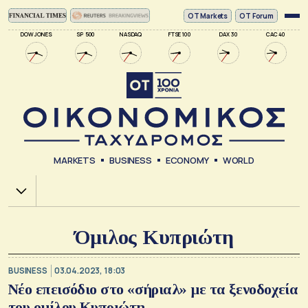
ΟΤ Markets
OT Forum
DOW JONES
SP 500
NASDAQ
FTSE 100
DAX 30
CAC 40
MARKETS
BUSINESS
ECONOMY
WORLD
Χ.Α.
Όμιλος Κυπριώτη
BUSINESS
03.04.2023, 18:03
Νέο επεισόδιο στο «σήριαλ» με τα ξενοδοχεία
του ομίλου Κυπριώτη