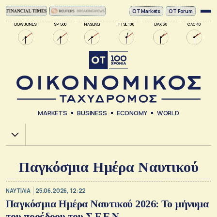
ΟΤ Markets
OT Forum
DOW JONES
SP 500
NASDAQ
FTSE 100
DAX 30
CAC 40
MARKETS
BUSINESS
ECONOMY
WORLD
Χ.Α.
Παγκόσμια Ημέρα Ναυτικού
ΝΑΥΤΙΛΙΑ
25.06.2026, 12:22
Παγκόσμια Ημέρα Ναυτικού 2026: Το μήνυμα
του προέδρου του Σ.Ε.Ε.Ν.