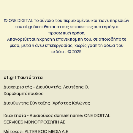
© ONE DIGITAL Το σύνολο του περιεχομένου και των υπηρεσιών
του ot.gr διατίθεται στους επισκέπτες αυστηρά για
προσωπική χρήση.
Απαγορεύεται η χρήση ή επανεκπομπή του, σε οποιοδήποτε
μέσο, μετά ή άνευ επεξεργασίας, χωρίς γραπτή άδεια του
εκδότη. © 2025
ot.gr | Ταυτότητα
Διαχειριστής - Διευθυντής: Λευτέρης Θ.
Χαραλαμπόπουλος
Διευθυντής Σύνταξης: Χρήστος Κολώνας
Ιδιοκτησία - Δικαιούχος domain name: ΟΝΕ DIGITAL
SERVICES MONOΠΡΟΣΩΠΗ ΑΕ
Μέτοχος: ALTER EGO MEDIA A.E.