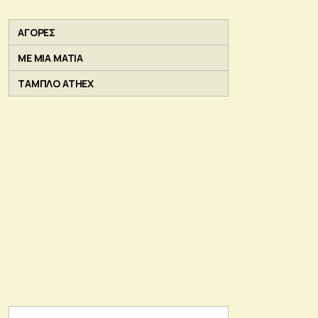
ΑΓΟΡΕΣ
ΜΕ ΜΙΑ ΜΑΤΙΑ
ΤΑΜΠΛΟ ATHEX