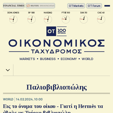
ΟΤ Markets
OT Forum
DOW JONES
SP 500
NASDAQ
FTSE 100
DAX 30
CAC 40
MARKETS
BUSINESS
ECONOMY
WORLD
Χ.Α.
Παλιοβιβλιοπώλης
WORLD
14.02.2024, 10:00
Εις το όνομα του οίκου - Γιατί η Hermès τα
έβαλε με Τούρκο βιβλιοπώλη