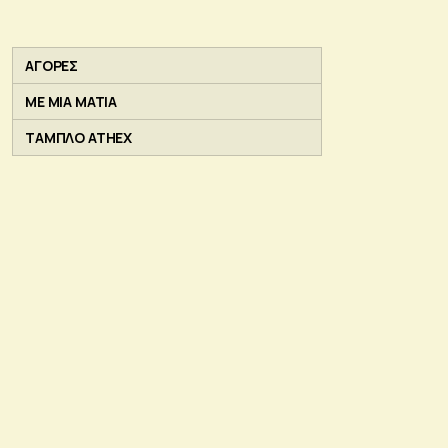
ΑΓΟΡΕΣ
ΜΕ ΜΙΑ ΜΑΤΙΑ
ΤΑΜΠΛΟ ATHEX