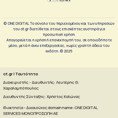
© ONE DIGITAL Το σύνολο του περιεχομένου και των υπηρεσιών
του ot.gr διατίθεται στους επισκέπτες αυστηρά για
προσωπική χρήση.
Απαγορεύεται η χρήση ή επανεκπομπή του, σε οποιοδήποτε
μέσο, μετά ή άνευ επεξεργασίας, χωρίς γραπτή άδεια του
εκδότη. © 2025
ot.gr | Ταυτότητα
Διαχειριστής - Διευθυντής: Λευτέρης Θ.
Χαραλαμπόπουλος
Διευθυντής Σύνταξης: Χρήστος Κολώνας
Ιδιοκτησία - Δικαιούχος domain name: ΟΝΕ DIGITAL
SERVICES MONOΠΡΟΣΩΠΗ ΑΕ