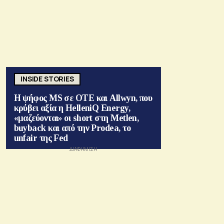
INSIDE STORIES
Η ψήφος MS σε ΟΤΕ και Allwyn, που
κρύβει αξία η HelleniQ Energy,
«μαζεύονται» οι short στη Metlen,
buyback και από την Prodea, το
unfair της Fed