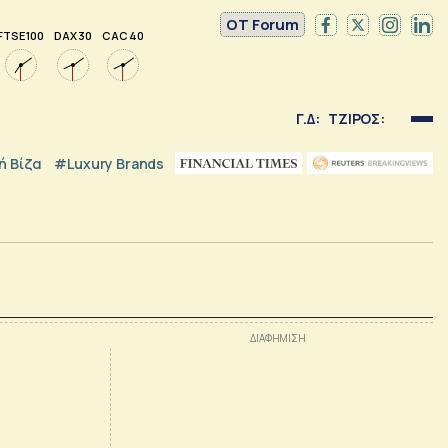
OT Forum
FTSE 100
DAX 30
CAC 40
Γ.Δ:
ΤΖΙΡΟΣ:
 Βίζα
#luxury Brands