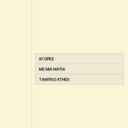
ΑΓΟΡΕΣ
ΜΕ ΜΙΑ ΜΑΤΙΑ
ΤΑΜΠΛΟ ATHEX