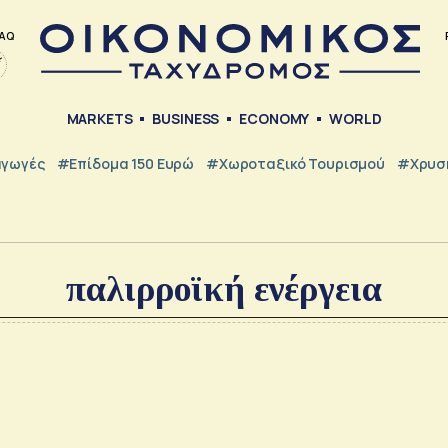
AQ
MARKETS
BUSINESS
ECONOMY
WORLD
γωγές
#Επίδομα 150 Ευρώ
#Χωροταξικό Τουρισμού
#Χρυσή
παλιρροϊκή ενέργεια