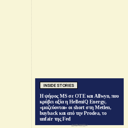
INSIDE STORIES
Η ψήφος MS σε ΟΤΕ και Allwyn, που
κρύβει αξία η HelleniQ Energy,
«μαζεύονται» οι short στη Metlen,
buyback και από την Prodea, το
unfair της Fed