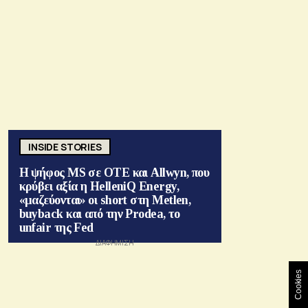
INSIDE STORIES
Η ψήφος MS σε ΟΤΕ και Allwyn, που
κρύβει αξία η HelleniQ Energy,
«μαζεύονται» οι short στη Metlen,
buyback και από την Prodea, το
unfair της Fed
Cookies