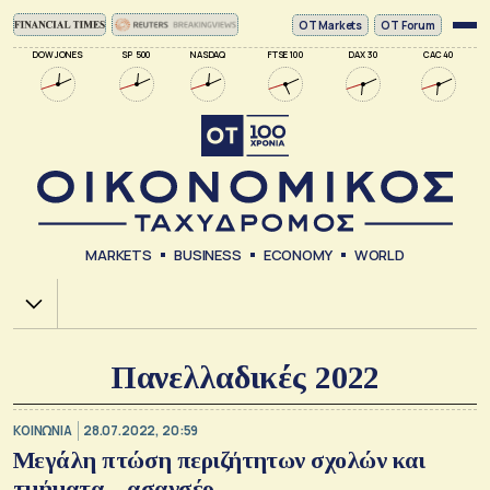
ΟΤ Markets
OT Forum
DOW JONES
SP 500
NASDAQ
FTSE 100
DAX 30
CAC 40
MARKETS
BUSINESS
ECONOMY
WORLD
Χ.Α.
Πανελλαδικές 2022
ΚΟΙΝΩΝΙΑ
28.07.2022, 20:59
Μεγάλη πτώση περιζήτητων σχολών και
τμήματα – ασανσέρ