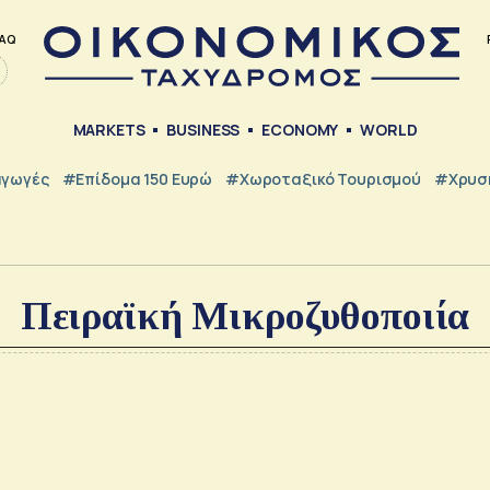
AQ
MARKETS
BUSINESS
ECONOMY
WORLD
γωγές
#Επίδομα 150 Ευρώ
#Χωροταξικό Τουρισμού
#Χρυσή
Πειραϊκή Μικροζυθοποιία