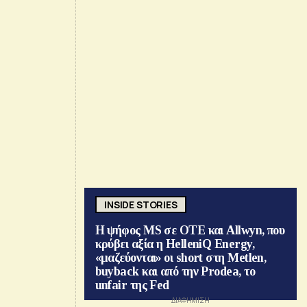
INSIDE STORIES
Η ψήφος MS σε ΟΤΕ και Allwyn, που
κρύβει αξία η HelleniQ Energy,
«μαζεύονται» οι short στη Metlen,
buyback και από την Prodea, το
unfair της Fed