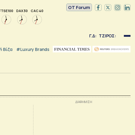
OT Forum
FTSE 100
DAX 30
CAC 40
Γ.Δ:
ΤΖΙΡΟΣ:
 Βίζα
#luxury Brands