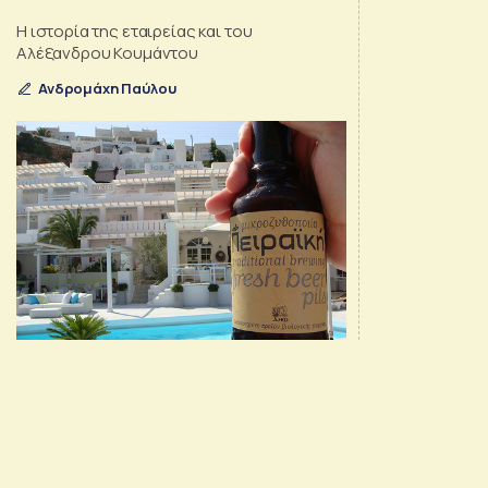
Η ιστορία της εταιρείας και του
Αλέξανδρου Κουμάντου
Ανδρομάχη Παύλου