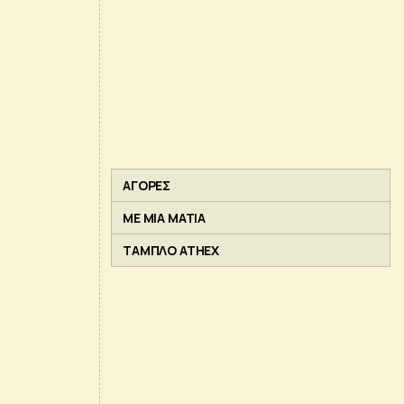
ΑΓΟΡΕΣ
ΜΕ ΜΙΑ ΜΑΤΙΑ
ΤΑΜΠΛΟ ATHEX