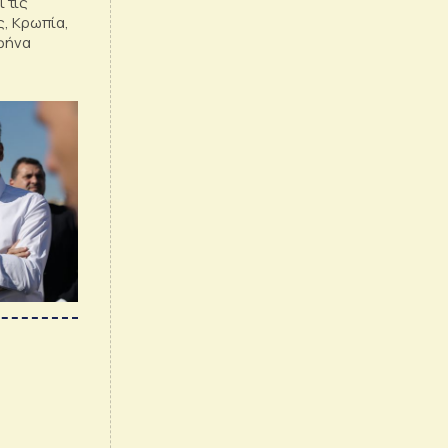
 τις
ς, Κρωπία,
αφήνα