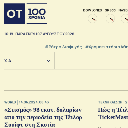
DOW JONES
SP 500
NASD
10:19
ΠΑΡΑΣΚΕΥΗ
07
ΑΥΓΟΥΣΤΟΥ
2026
#ρήτρα Διαφυγής
#Χρηματιστήριο Αθ
Χ.Α.
WORLD
14.06.2024, 06:43
TΕΧΝΗ ΚΑΙ ΖΩΗ
2
«Σεισμός» 98 εκατ. δολαρίων
Πώς η Τέιλ
απο την περιοδεία της Τέιλορ
TicketMast
Σουίφτ στη Σκοτία