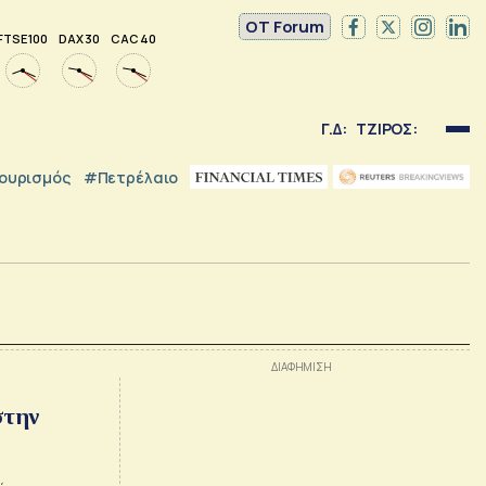
OT Forum
FTSE 100
DAX 30
CAC 40
Γ.Δ:
ΤΖΙΡΟΣ:
ουρισμός
#Πετρέλαιο
στην