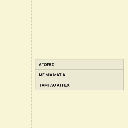
ΑΓΟΡΕΣ
ΜΕ ΜΙΑ ΜΑΤΙΑ
ΤΑΜΠΛΟ ATHEX