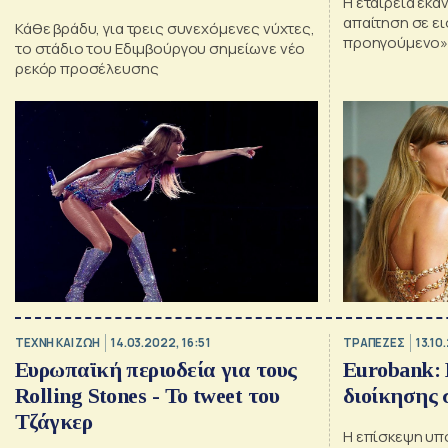
H εταιρεία έκα
απαίτηση σε ει
Κάθε βράδυ, για τρεις συνεχόμενες νύχτες,
προηγούμενο» γ
το στάδιο του Εδιμβούργου σημείωνε νέο
αμερικανικής 
ρεκόρ προσέλευσης
αντιμετώπισε 
της
TΕΧΝΗ ΚΑΙ ΖΩΗ
14.03.2022, 16:51
ΤΡΑΠΕΖΕΣ
13.10
Ευρωπαϊκή περιοδεία για τους
Eurobank: Περιοδεία της
Rolling Stones - Το tweet του
διοίκησης 
Τζάγκερ
Η επίσκεψη υπ