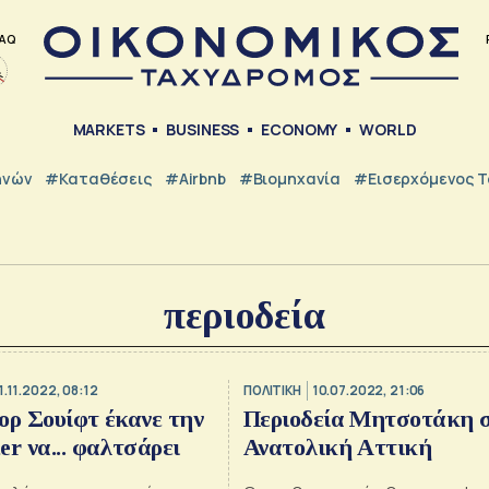
AQ
MARKETS
BUSINESS
ECONOMY
WORLD
ηνών
#Καταθέσεις
#Airbnb
#Βιομηχανία
#εισερχόμενος Τ
περιοδεία
1.11.2022, 08:12
ΠΟΛΙΤΙΚΗ
10.07.2022, 21:06
ορ Σουίφτ έκανε την
Περιοδεία Μητσοτάκη 
er να... φαλτσάρει
Ανατολική Αττική