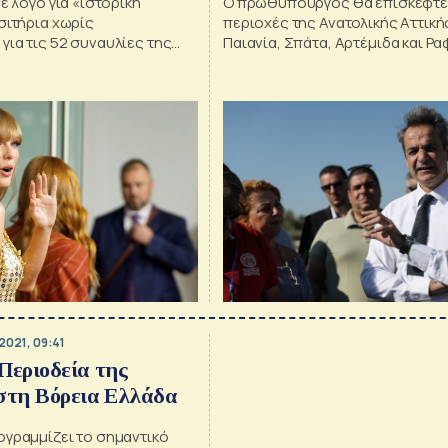
νε λόγο για «ιστορική
Ο πρωθυπουργός θα επισκεφτεί
σιτήρια χωρίς
περιοχές της Ανατολικής Αττική
ια τις 52 συναυλίες της
Παιανία, Σπάτα, Αρτέμιδα και Ρ
περιοδείας της Σουίφτ ενώ
πολλά προβλήματα με φανς
.2021, 09:41
στη Βόρεια Ελλάδα
ογραμμίζει το σημαντικό