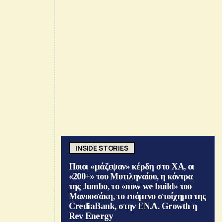
INSIDE STORIES
Ποιοι «μάζεψαν» κέρδη στο ΧΑ, οι
«200+» του Μυτιληναίου, η κόντρα
της Jumbo, το «now we build» του
Μανουσάκη, το επόμενο στοίχημα της
CrediaBank, στην ΕΝ.Α. Growth η
Rev Energy