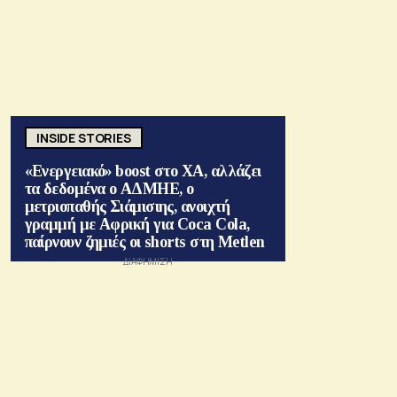
INSIDE STORIES
«Ενεργειακό» boost στο ΧΑ, αλλάζει
τα δεδομένα ο ΑΔΜΗΕ, ο
μετριοπαθής Σιάμισιης, ανοιχτή
γραμμή με Αφρική για Coca Cola,
παίρνουν ζημιές οι shorts στη Metlen