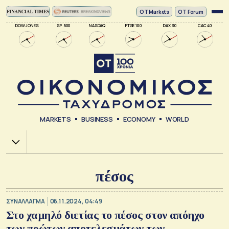
ΟΤ Markets
OT Forum
DOW JONES
SP 500
NASDAQ
FTSE 100
DAX 30
CAC 40
MARKETS
BUSINESS
ECONOMY
WORLD
Χ.Α.
πέσος
ΣΥΝΑΛΛΑΓΜΑ
06.11.2024, 04:49
Στο χαμηλό διετίας το πέσος στον απόηχο
των πρώτων αποτελεσμάτων των