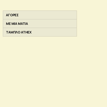
ΑΓΟΡΕΣ
ΜΕ ΜΙΑ ΜΑΤΙΑ
ΤΑΜΠΛΟ ATHEX