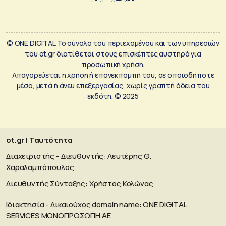
© ONE DIGITAL Το σύνολο του περιεχομένου και των υπηρεσιών
του ot.gr διατίθεται στους επισκέπτες αυστηρά για
προσωπική χρήση.
Απαγορεύεται η χρήση ή επανεκπομπή του, σε οποιοδήποτε
μέσο, μετά ή άνευ επεξεργασίας, χωρίς γραπτή άδεια του
εκδότη. © 2025
ot.gr | Ταυτότητα
Διαχειριστής - Διευθυντής: Λευτέρης Θ.
Χαραλαμπόπουλος
Διευθυντής Σύνταξης: Χρήστος Κολώνας
Ιδιοκτησία - Δικαιούχος domain name: ΟΝΕ DIGITAL
SERVICES MONOΠΡΟΣΩΠΗ ΑΕ