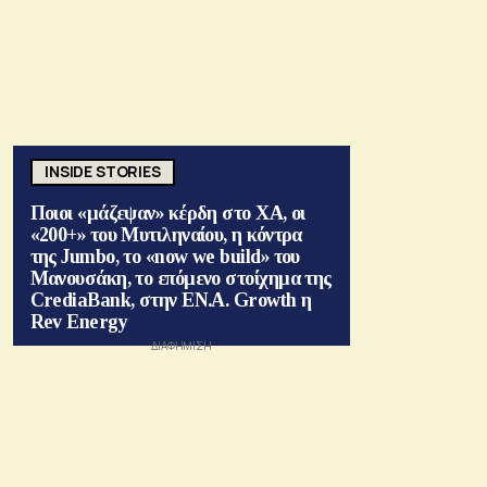
INSIDE STORIES
Ποιοι «μάζεψαν» κέρδη στο ΧΑ, οι
«200+» του Μυτιληναίου, η κόντρα
της Jumbo, το «now we build» του
Μανουσάκη, το επόμενο στοίχημα της
CrediaBank, στην ΕΝ.Α. Growth η
Rev Energy