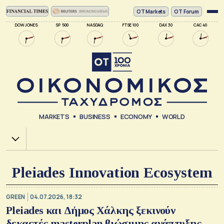
ΟΤ Markets
OT Forum
DOW JONES
SP 500
NASDAQ
FTSE 100
DAX 30
CAC 40
MARKETS
BUSINESS
ECONOMY
WORLD
Χ.Α.
Pleiades Innovation Ecosystem
GREEN
04.07.2026, 18:32
Pleiades και Δήμος Χάλκης ξεκινούν
δεκαετές masterplan βιώσιμης ανάπτυξης