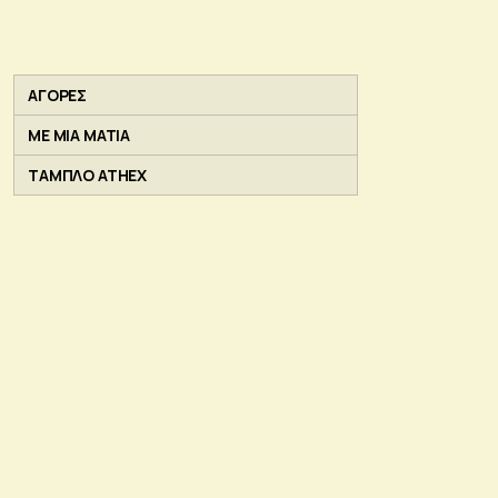
ΑΓΟΡΕΣ
ΜΕ ΜΙΑ ΜΑΤΙΑ
ΤΑΜΠΛΟ ATHEX