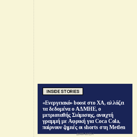
INSIDE STORIES
«Ενεργειακό» boost στο ΧΑ, αλλάζει
τα δεδομένα ο ΑΔΜΗΕ, ο
μετριοπαθής Σιάμισιης, ανοιχτή
γραμμή με Αφρική για Coca Cola,
παίρνουν ζημιές οι shorts στη Metlen