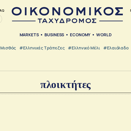
AQ
MARKETS
BUSINESS
ECONOMY
WORLD
Μισθός
#ελληνικές Τράπεζες
#Ελληνικό Μέλι
#Ελαιόλαδο
πλοικτήτες