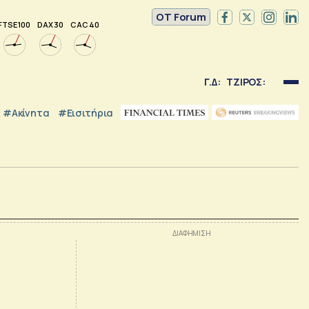
OT Forum
FTSE 100
DAX 30
CAC 40
Γ.Δ:
ΤΖΙΡΟΣ:
#Ακίνητα
#εισιτήρια