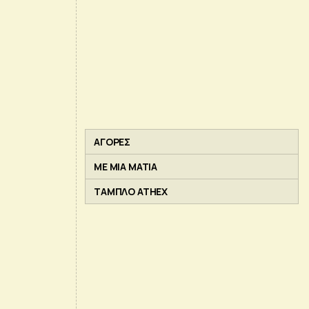
ΑΓΟΡΕΣ
ΜΕ ΜΙΑ ΜΑΤΙΑ
ΤΑΜΠΛΟ ATHEX