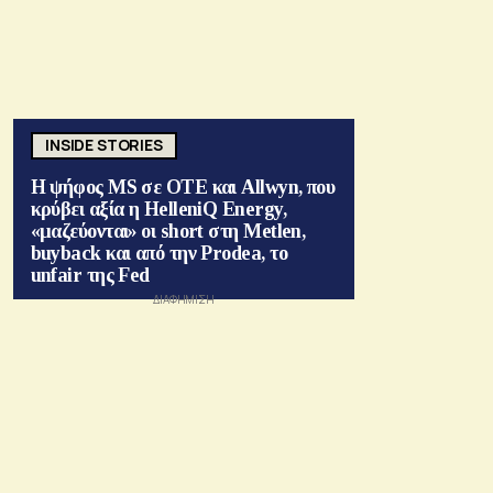
INSIDE STORIES
Η ψήφος MS σε ΟΤΕ και Allwyn, που
κρύβει αξία η HelleniQ Energy,
«μαζεύονται» οι short στη Metlen,
buyback και από την Prodea, το
unfair της Fed