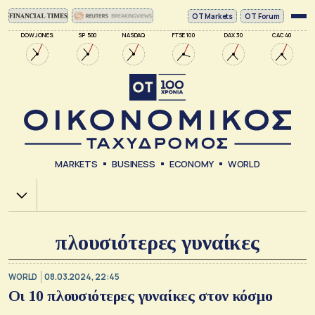
ΟΤ Markets
OT Forum
DOW JONES
SP 500
NASDAQ
FTSE 100
DAX 30
CAC 40
MARKETS
BUSINESS
ECONOMY
WORLD
Χ.Α.
πλουσιότερες γυναίκες
WORLD
08.03.2024, 22:45
Οι 10 πλουσιότερες γυναίκες στον κόσμο