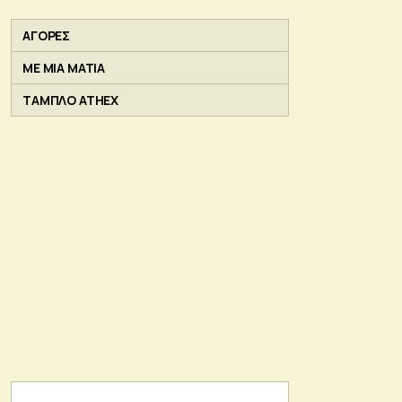
ΑΓΟΡΕΣ
ΜΕ ΜΙΑ ΜΑΤΙΑ
ΤΑΜΠΛΟ ATHEX